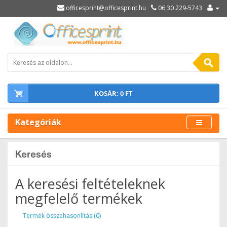
officesprint@officesprint.hu
06 30 229-5743
KOSÁR: 0 FT
Kategóriák
Keresés
A keresési feltételeknek
megfelelő termékek
Termék összehasonlítás (0)