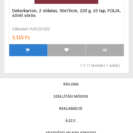
Dekorkarton, 2 oldalas, 50x70cm, 220 g, 10 lap, FOLIA,
sötét vörös
Cikkszám: FL61221022
3.115 Ft
1-1 / 1 termék ( 1 oldal )
RÓLUNK
SZÁLLÍTÁSI MÓDOK
REKLAMÁCIÓ
Á.SZ.F.
ADATVÉDELMI NYILATKOZAT