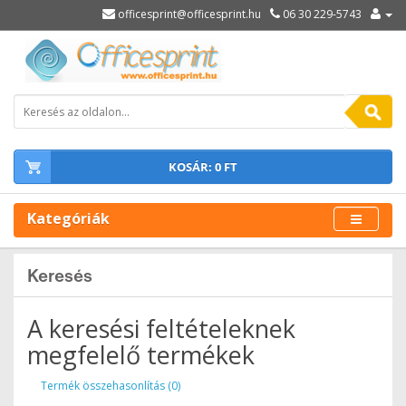
officesprint@officesprint.hu
06 30 229-5743
KOSÁR: 0 FT
Kategóriák
Keresés
A keresési feltételeknek
megfelelő termékek
Termék összehasonlítás (0)