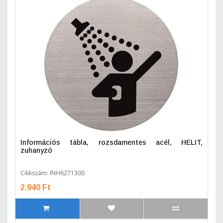
Információs tábla, rozsdamentes acél, HELIT,
zuhanyzó
Cikkszám: INH6271300
2.940 Ft