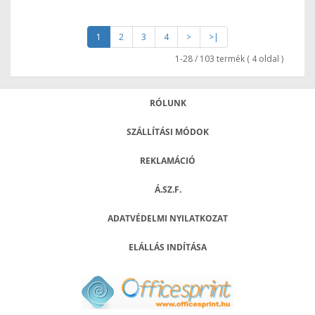
1
2
3
4
>
>|
1-28 / 103 termék ( 4 oldal )
RÓLUNK
SZÁLLÍTÁSI MÓDOK
REKLAMÁCIÓ
Á.SZ.F.
ADATVÉDELMI NYILATKOZAT
ELÁLLÁS INDÍTÁSA