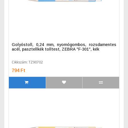
Golyóstoll, 0,24 mm, nyomógombos, rozsdamentes
acél, pasztellkék tolltest, ZEBRA "F-301", kék
Cikkszám: TZ90702
794 Ft