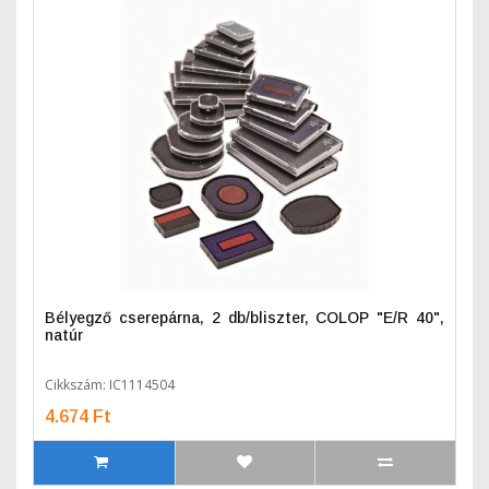
Bélyegző cserepárna, 2 db/bliszter, COLOP "E/R 40",
natúr
Cikkszám: IC1114504
4.674 Ft