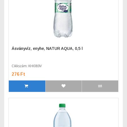
Ásványvíz, enyhe, NATUR AQUA, 0,5 l
Cikkszám: KHI089V
276 Ft