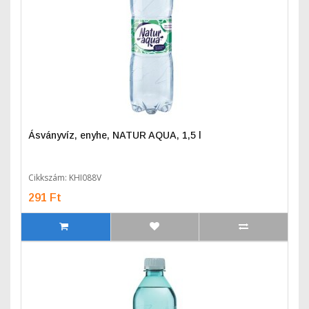
Ásványvíz, enyhe, NATUR AQUA, 1,5 l
Cikkszám: KHI088V
291 Ft