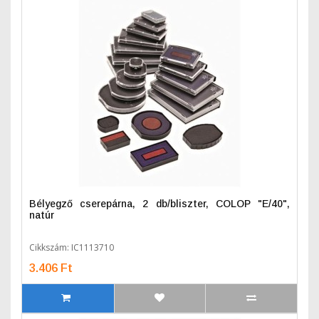
Bélyegző cserepárna, 2 db/bliszter, COLOP "E/40",
natúr
Cikkszám: IC1113710
3.406 Ft