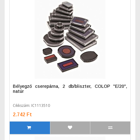
Bélyegző cserepárna, 2 db/bliszter, COLOP "E/20",
natúr
Cikkszám: IC1113510
2.742 Ft