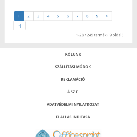
1
2
3
4
5
6
7
8
9
>
>|
1-28 / 245 termék ( 9 oldal )
RÓLUNK
SZÁLLÍTÁSI MÓDOK
REKLAMÁCIÓ
Á.SZ.F.
ADATVÉDELMI NYILATKOZAT
ELÁLLÁS INDÍTÁSA