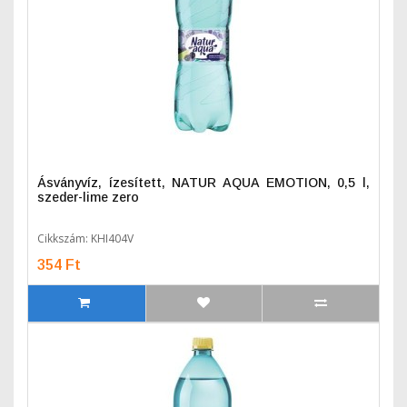
Ásványvíz, ízesített, NATUR AQUA EMOTION, 0,5 l,
szeder-lime zero
Cikkszám: KHI404V
354 Ft