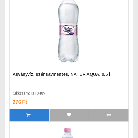
Ásványvíz, szénsavmentes, NATUR AQUA, 0,5 l
Cikkszám: KHI048V
276 Ft