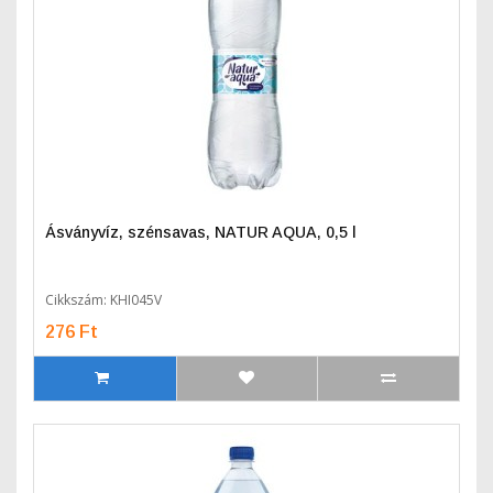
Ásványvíz, szénsavas, NATUR AQUA, 0,5 l
Cikkszám: KHI045V
276 Ft