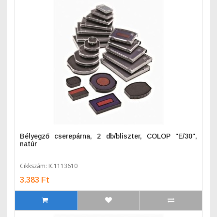
Bélyegző cserepárna, 2 db/bliszter, COLOP "E/30",
natúr
Cikkszám: IC1113610
3.383 Ft