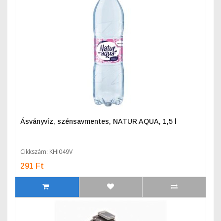
Ásványvíz, szénsavmentes, NATUR AQUA, 1,5 l
Cikkszám: KHI049V
291 Ft