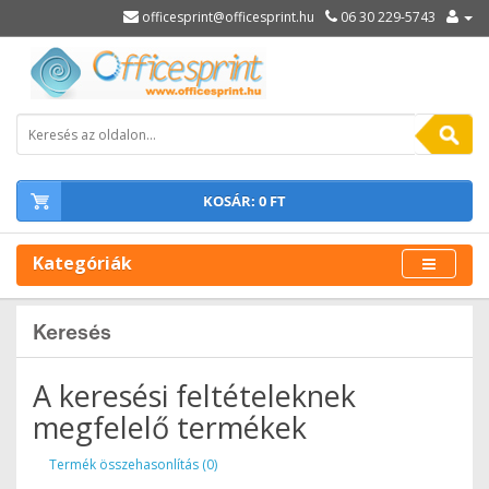
officesprint@officesprint.hu
06 30 229-5743
KOSÁR: 0 FT
Kategóriák
Keresés
A keresési feltételeknek
megfelelő termékek
Termék összehasonlítás (0)