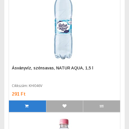
Ásványvíz, szénsavas, NATUR AQUA, 1,5 l
Cikkszám: KHI046V
291 Ft