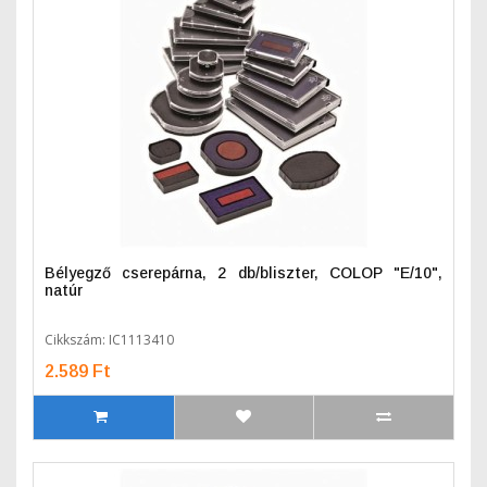
Bélyegző cserepárna, 2 db/bliszter, COLOP "E/10",
natúr
Cikkszám: IC1113410
2.589 Ft