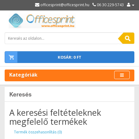
officesprint@officesprint.hu
06 30 229-5743
KOSÁR: 0 FT
Kategóriák
Keresés
A keresési feltételeknek
megfelelő termékek
Termék összehasonlítás (0)