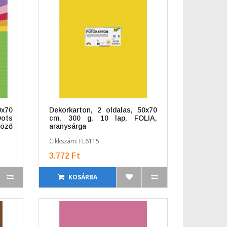
0x70
Dekorkarton, 2 oldalas, 50x70
Dots
cm, 300 g, 10 lap, FOLIA,
böző
aranysárga
Cikkszám: FL6115
3.772 Ft
KOSÁRBA