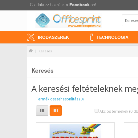
Csatlakozz hozzánk a
Facebook
-on!
IRODASZEREK
TECHNOLÓGIA
Keresés
Keresés
A keresési feltételeknek m
Termék összehasonlítás (0)
Akciós termékek (0 db