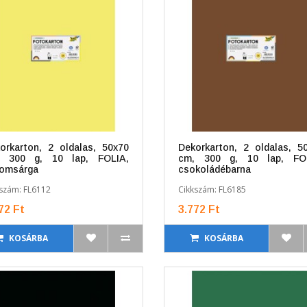
orkarton, 2 oldalas, 50x70
Dekorkarton, 2 oldalas, 5
, 300 g, 10 lap, FOLIA,
cm, 300 g, 10 lap, FOL
romsárga
csokoládébarna
szám: FL6112
Cikkszám: FL6185
72 Ft
3.772 Ft
KOSÁRBA
KOSÁRBA