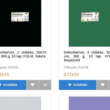
orkarton, 2 oldalas, 50x70
Dekorkarton, 2 oldalas, 5
 300 g, 10 lap, FOLIA, fekete
cm, 300 g, 10 lap, FOL
fenyőzöld
szám: FL6190
Cikkszám: FL6158
72 Ft
3.772 Ft
KOSÁRBA
KOSÁRBA