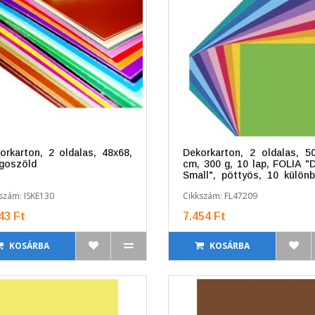
orkarton, 2 oldalas, 48x68,
Dekorkarton, 2 oldalas, 5
ágoszöld
cm, 300 g, 10 lap, FOLIA "
Small", pöttyös, 10 külön
szín
szám: ISKE130
Cikkszám: FL47209
43 Ft
7.454 Ft
KOSÁRBA
KOSÁRBA