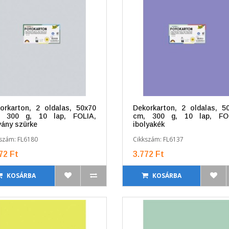
orkarton, 2 oldalas, 50x70
Dekorkarton, 2 oldalas, 5
, 300 g, 10 lap, FOLIA,
cm, 300 g, 10 lap, FOL
vány szürke
ibolyakék
szám: FL6180
Cikkszám: FL6137
72 Ft
3.772 Ft
KOSÁRBA
KOSÁRBA