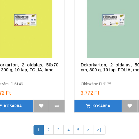
orkarton, 2 oldalas, 50x70
Dekorkarton, 2 oldalas, 5
 300 g, 10 lap, FOLIA, lime
cm, 300 g, 10 lap, FOLIA, m
szám: FL6149
Cikkszám: FL6125
72 Ft
3.772 Ft
KOSÁRBA
KOSÁRBA
1
2
3
4
5
>
>|