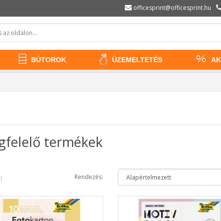
officesprint@officesprint.hu
BÚTOROK
ÜZEMELTETÉS
AK
egfelelő termékek
Rendezés:
)