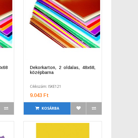
8x68
Dekorkarton, 2 oldalas, 48x68,
középbarna
Cikkszám: ISKE121
9.043 Ft
KOSÁRBA