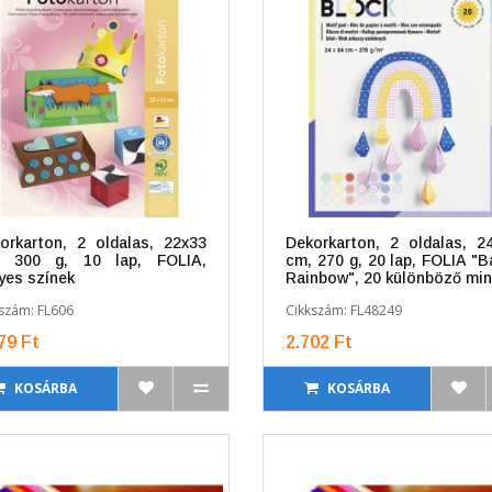
orkarton, 2 oldalas, 22x33
Dekorkarton, 2 oldalas, 2
, 300 g, 10 lap, FOLIA,
cm, 270 g, 20 lap, FOLIA "B
yes színek
Rainbow", 20 különböző min
szám: FL606
Cikkszám: FL48249
79 Ft
2.702 Ft
KOSÁRBA
KOSÁRBA