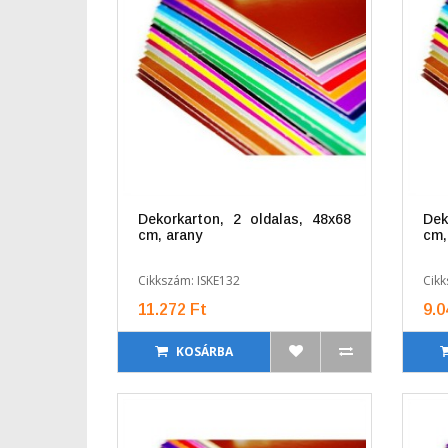
Dekorkarton, 2 oldalas, 48x68
Dek
cm, arany
cm,
Cikkszám: ISKE132
Cikk
11.272 Ft
9.0
KOSÁRBA