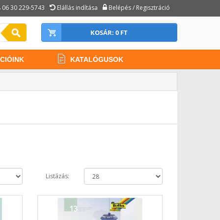
06 30 229-5743
Elállás indítása
Belépés / Regisztráció
KOSÁR: 0 FT
CIÓINK
KATALÓGUSOK
Listázás: