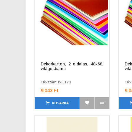
Dekorkarton, 2 oldalas, 48x68,
Dek
világosbarna
vil
Cikkszám: ISKE120
Cikk
9.043 Ft
9.0
KOSÁRBA