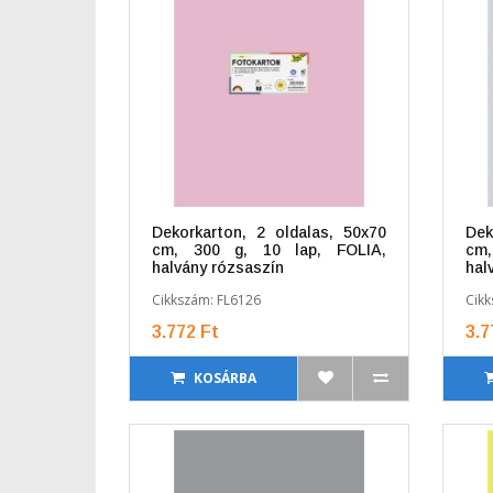
Dekorkarton, 2 oldalas, 50x70
Dek
cm, 300 g, 10 lap, FOLIA,
cm
halvány rózsaszín
hal
Cikkszám: FL6126
Cikk
3.772 Ft
3.7
KOSÁRBA