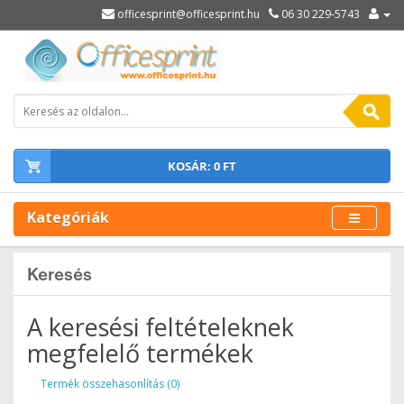
officesprint@officesprint.hu
06 30 229-5743
KOSÁR: 0 FT
Kategóriák
Keresés
A keresési feltételeknek
megfelelő termékek
Termék összehasonlítás (0)