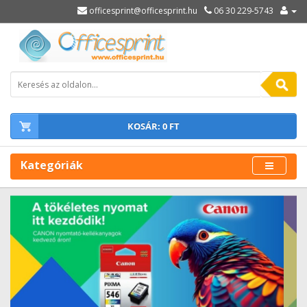
officesprint@officesprint.hu
06 30 229-5743
KOSÁR: 0 FT
Kategóriák