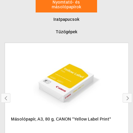
Nyomtató- és
másolópapírok
Iratpapucsok
Tűzőgépek
prev
nex
Másolópapír, A3, 80 g, CANON "Yellow Label Print"