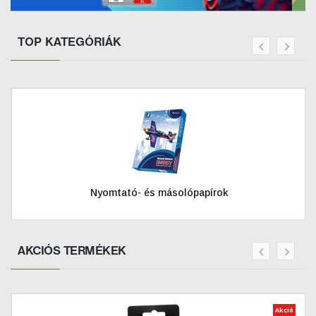
TOP KATEGÓRIÁK
prev
next
Nyomtató- és másolópapírok
AKCIÓS TERMÉKEK
prev
next
Akció