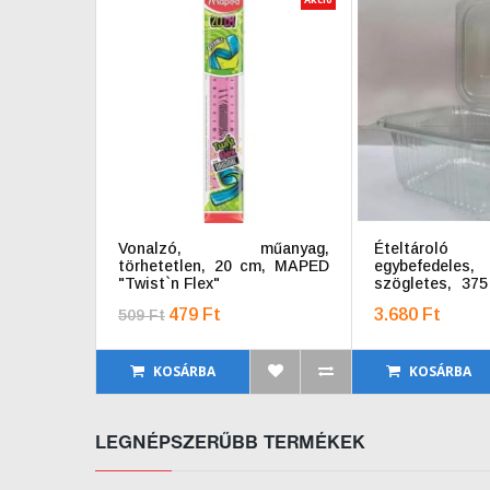
Vonalzó, műanyag,
Ételtárol
törhetetlen, 20 cm, MAPED
egybefedeles
"Twist`n Flex"
szögletes, 375
"Party", víztisz
479 Ft
3.680 Ft
509 Ft
KOSÁRBA
KOSÁRBA
LEGNÉPSZERŰBB TERMÉKEK