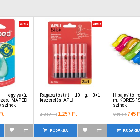
Akció
Akció
egylyukú,
Ragasztóstift, 10 g, 3+1
Hibajavító r
kezes, MAPED
kiszerelés, APLI
m, KORES "S
s színek
színek
Ft
1.257 Ft
745 F
1.367 Ft
846 Ft
KOSÁRBA
KOSÁRB