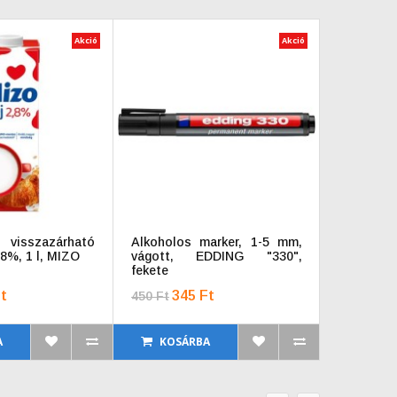
Akció
Akció
 visszazárható
Alkoholos marker, 1-5 mm,
Táblamar
8%, 1 l, MIZO
vágott, EDDING "330",
"V-Board 
fekete
t
345 Ft
556 Ft
450 Ft
A
KOSÁRBA
KOSÁ