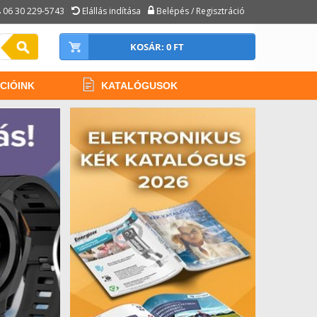
06 30 229-5743
Elállás indítása
Belépés / Regisztráció
KOSÁR: 0 FT
CIÓINK
KATALÓGUSOK