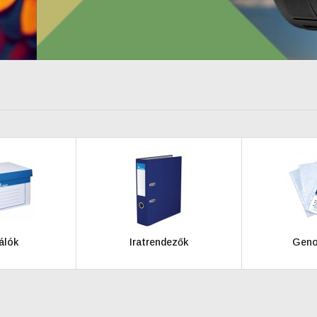
álók
Iratrendezők
Geno