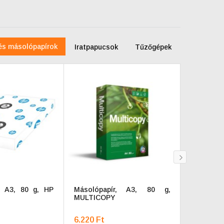
és másolópapírok
Iratpapucsok
Tűzőgépek
next
, A3, 80 g, HP
Másolópapír, A3, 80 g,
Másolóp
MULTICOPY
MULTILA
6.220 Ft
4.268 Ft