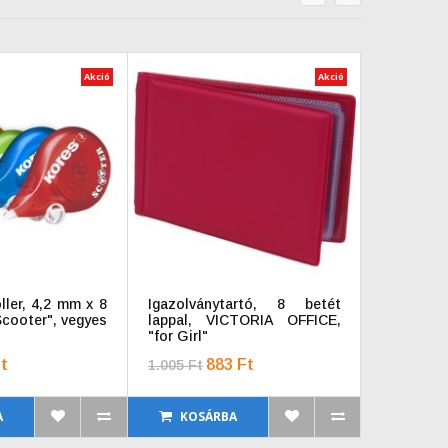
prev
next
Akció
Akció
oller, 4,2 mm x 8
Igazolványtartó, 8 betét
Hegyező 
cooter", vegyes
lappal, VICTORIA OFFICE,
tartályo
"for Girl"
vegyes sz
t
883 Ft
1.005 Ft
19.343 Ft
A
KOSÁRBA
KOSÁ