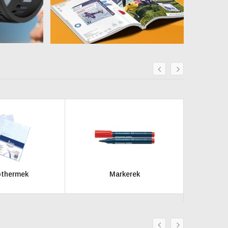
prev
next
thermek
Markerek