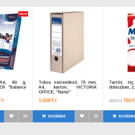
Akció
 A4, 80 g,
Tokos iratrendező, 75 mm,
Tartós tej,
ER "Balance
A4, karton, VICTORIA
dobozban, 2,
OFFICE, "Natúr"
Ft
1.008 Ft
780 F
839 Ft
KOSÁRBA
KOSÁRB