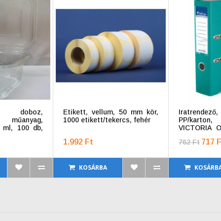
ó doboz,
Etikett, vellum, 50 mm kör,
Iratrendez
, műanyag,
1000 etikett/tekercs, fehér
PP/karton, 
 ml, 100 db,
VICTORIA OF
ta
türkiz
1.992 Ft
717 F
762 Ft
KOSÁRBA
KOSÁRB