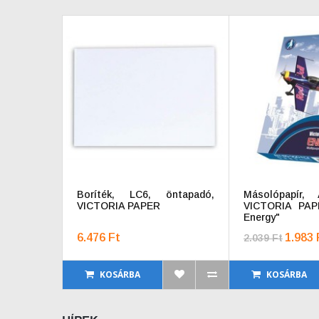
Boríték, LC6, öntapadó,
Másolópapír,
VICTORIA PAPER
VICTORIA PAP
Energy"
6.476 Ft
1.983 
2.039 Ft
KOSÁRBA
KOSÁRBA