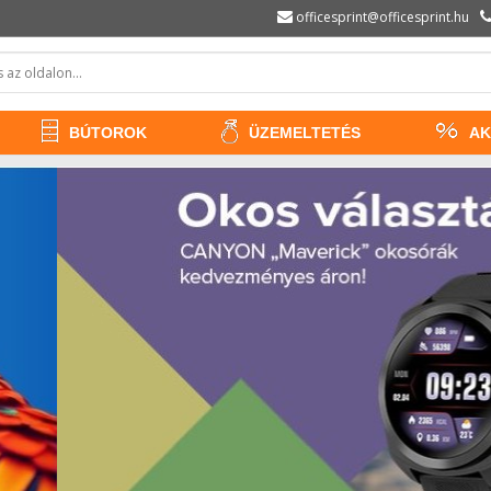
officesprint@officesprint.hu
BÚTOROK
ÜZEMELTETÉS
AK