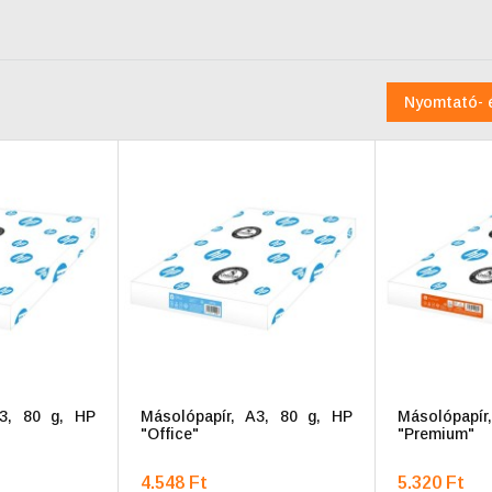
Nyomtató- 
A3, 80 g, HP
Másolópapír, A3, 80 g, HP
Másolópapír
"Office"
"Premium"
4.548 Ft
5.320 Ft