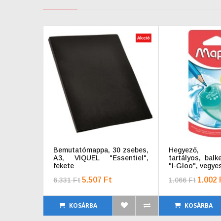
Akció
Bemutatómappa, 30 zsebes,
Hegyező, 
A3, VIQUEL "Essentiel",
tartályos, bal
fekete
"I-Gloo", vegye
5.507 Ft
1.002 
6.331 Ft
1.066 Ft
KOSÁRBA
KOSÁRBA