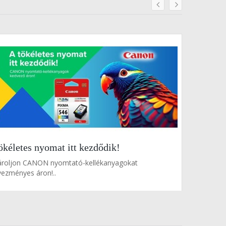
prev
next
ökéletes nyomat itt kezdődik!
Okos válas
ároljon CANON nyomtató-kellékanyagokat
Vásároljon 
ezményes áron!..
áron!..