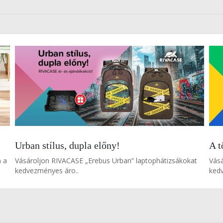
Urban stílus, dupla előny!
A t
n a
Vásároljon RIVACASE „Erebus Urban” laptophátizsákokat
Vás
kedvezményes áro..
kedv