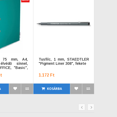
ő, 75 mm, A4,
Tusfilc, 1 mm, STAEDTLER
Barnarizs
élvédő sínnel,
"Pigment Liner 308", fekete
UP, sós-b
FICE, "Basic",
t
1.172 Ft
649 Ft
A
KOSÁRBA
KOSÁ
prev
next