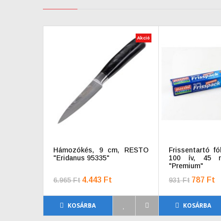
Akció
Hámozókés, 9 cm, RESTO
Frissentartó fól
"Eridanus 95335"
100 ív, 45 
"Premium"
4.443 Ft
787 Ft
6.965 Ft
931 Ft
KOSÁRBA
KOSÁRBA