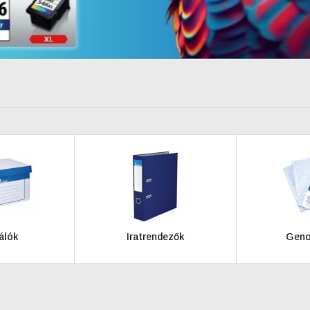
álók
Iratrendezők
Geno