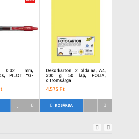
ll, 0,32 mm,
Dekorkarton, 2 oldalas, A4,
Golyós
os, PILOT "G-
300 g, 50 lap, FOLIA,
kupakos,
citromsárga
Basic F",
t
4.575 Ft
580 Ft
A
KOSÁRBA
KOSÁ
prev
next