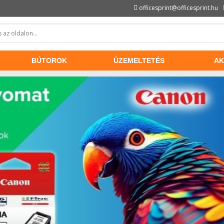
officesprint@officesprint.hu
BÚTOROK
ÜZEMELTETÉS
AK