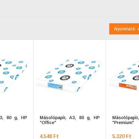
Nyomtató- 
A3, 80 g, HP
Másolópapír, A3, 80 g, HP
Másolópapír
"Office"
"Premium"
4.548 Ft
5.320 Ft