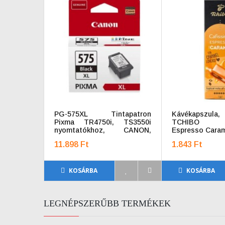
PG-575XL Tintapatron
Kávékapszu
Pixma TR4750i, TS3550i
TCHIBO "C
nyomtatókhoz, CANON,
Espresso Caram
fekete, 400 oldal
11.898 Ft
1.843 Ft
KOSÁRBA
KOSÁRBA
LEGNÉPSZERŰBB TERMÉKEK