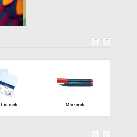
prev
next
thermek
Markerek