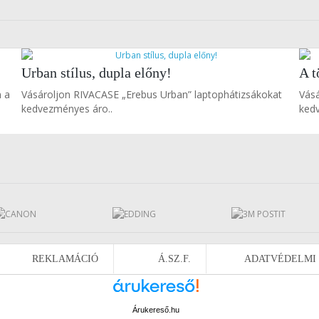
Urban stílus, dupla előny!
A t
n a
Vásároljon RIVACASE „Erebus Urban” laptophátizsákokat
Vás
kedvezményes áro..
kedv
REKLAMÁCIÓ
Á.SZ.F.
ADATVÉDELMI
Árukereső.hu