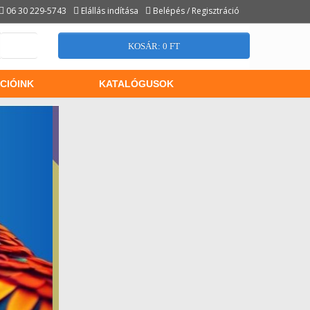
06 30 229-5743
Elállás indítása
Belépés / Regisztráció
KOSÁR: 0 FT
CIÓINK
KATALÓGUSOK