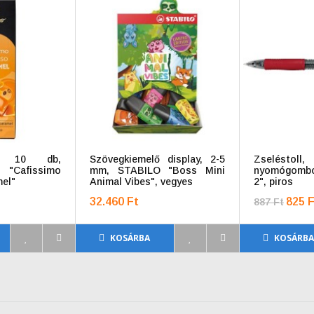
la, 10 db,
Szövegkiemelő display, 2-5
Zselésto
afissimo
mm, STABILO "Boss Mini
nyomógomb
el"
Animal Vibes", vegyes
2", piros
32.460 Ft
825 F
887 Ft
KOSÁRBA
KOSÁRB