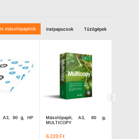
és másolópapírok
Iratpapucsok
Tűzőgépek
next
, A3, 80 g, HP
Másolópapír, A3, 80 g,
Másolóp
MULTICOPY
MULTILA
6.220 Ft
4.268 Ft