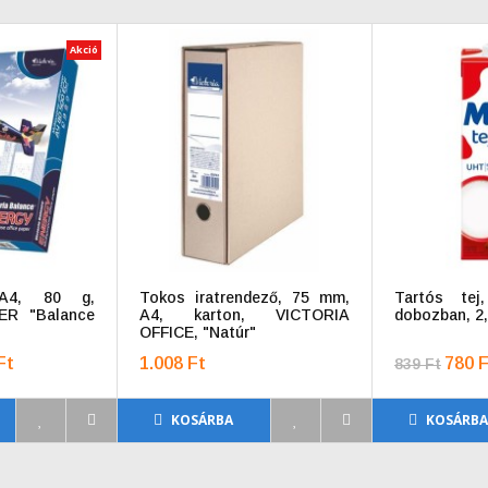
Akció
 A4, 80 g,
Tokos iratrendező, 75 mm,
Tartós tej,
ER "Balance
A4, karton, VICTORIA
dobozban, 2,
OFFICE, "Natúr"
Ft
1.008 Ft
780 F
839 Ft
KOSÁRBA
KOSÁRB