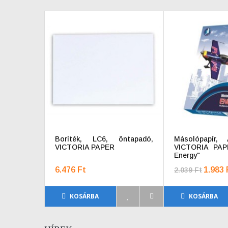
Boríték, LC6, öntapadó,
Másolópapír,
VICTORIA PAPER
VICTORIA PAP
Energy"
6.476 Ft
1.983 
2.039 Ft
KOSÁRBA
KOSÁRBA