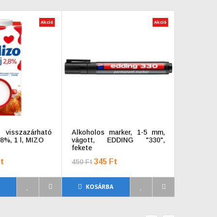
Akció
Akció
 visszazárható
Alkoholos marker, 1-5 mm,
Táblamar
8%, 1 l, MIZO
vágott, EDDING "330",
"V-Board 
fekete
t
345 Ft
556 Ft
450 Ft
A
KOSÁRBA
KOSÁ