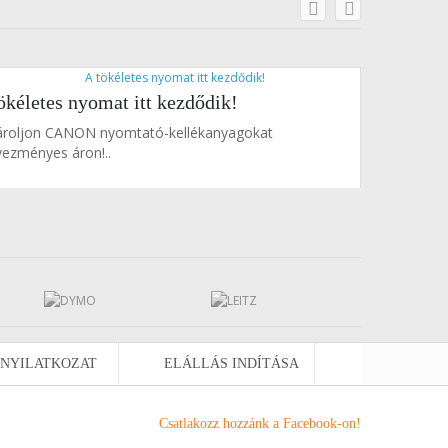
prev
next
ökéletes nyomat itt kezdődik!
Okos válas
ároljon CANON nyomtató-kellékanyagokat
Vásároljon 
ezményes áron!..
áron!..
 NYILATKOZAT
ELÁLLÁS INDÍTÁSA
Csatlakozz hozzánk a
Facebook
-on!