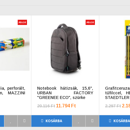
Akció
Akció
ia, perforált,
Notebook hátizsák, 15,6",
Grafitcer
m, MAZZINI
URBAN FACTORY
tűfilccel, H
"GREENEE ECO", szürke
STAEDTLER 
8+1 db
11.794 Ft
2.1
20.116 Ft
2.297 Ft
KOSÁRBA
KOSÁRB