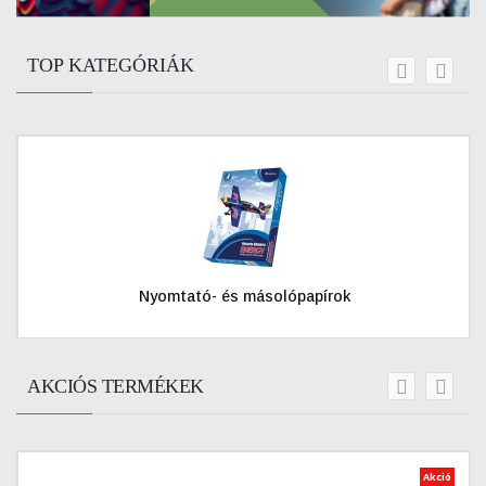
TOP KATEGÓRIÁK
prev
next
Nyomtató- és másolópapírok
AKCIÓS TERMÉKEK
prev
next
Akció