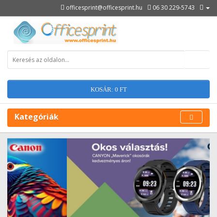
officesprint@officesprint.hu
06 30 229-5743
KOSÁR: 0 FT
Kategóriák