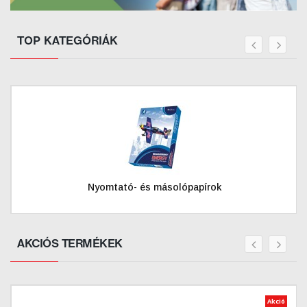
TOP KATEGÓRIÁK
prev
next
Nyomtató- és másolópapírok
AKCIÓS TERMÉKEK
prev
next
Akció