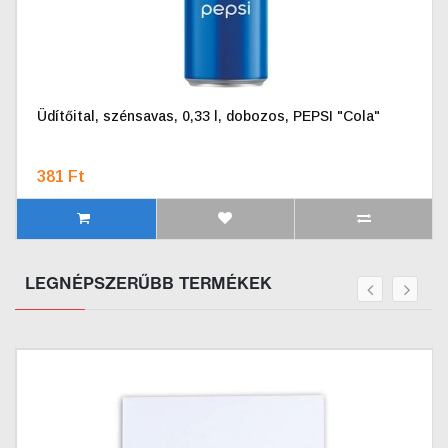
Üdítőital, szénsavas, 0,33 l, dobozos, PEPSI "Cola"
381 Ft
LEGNÉPSZERŰBB TERMÉKEK
prev
next