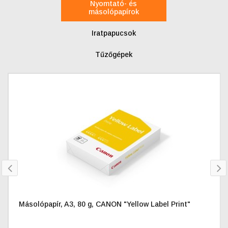
Nyomtató- és
másolópapírok
Iratpapucsok
Tűzőgépek
prev
nex
Másolópapír, A3, 80 g, CANON "Yellow Label Print"