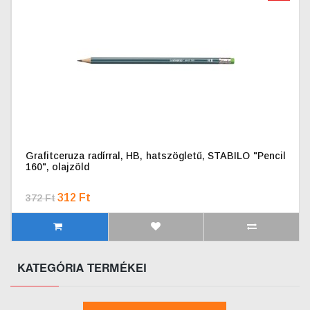
Grafitceruza radírral, HB, hatszögletű, STABILO "Pencil
160", olajzöld
312 Ft
372 Ft
KATEGÓRIA TERMÉKEI