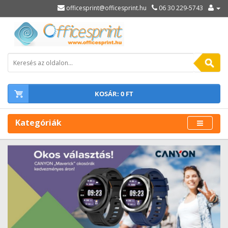
officesprint@officesprint.hu
06 30 229-5743
KOSÁR: 0 FT
Kategóriák