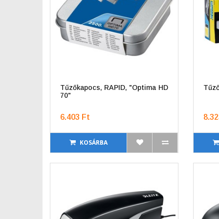
Tűzőkapocs, RAPID, "Optima HD
Tűző
70"
6.403 Ft
8.32
KOSÁRBA