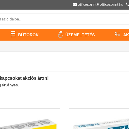
officesprint@officesprint.hu
BÚTOROK
ÜZEMELTETÉS
AK
kapcsokat akciós áron!
g érvényes.