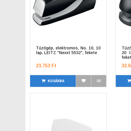
Tűzőgép, elektromos, No. 10, 10
Tűző
lap, LEITZ "Nexxt 5532", fekete
20 l
feke
23.753 Ft
32.6
KOSÁRBA