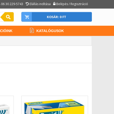
06 30 229-5743
Elállás indítása
Belépés / Regisztráció
KOSÁR: 0 FT
CIÓINK
KATALÓGUSOK