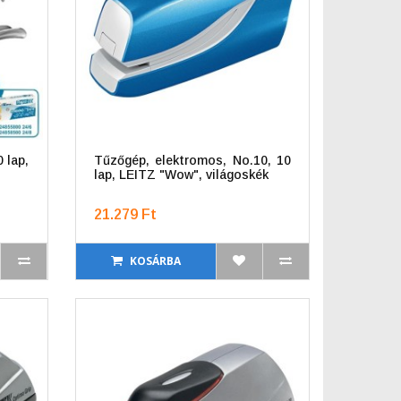
0 lap,
Tűzőgép, elektromos, No.10, 10
lap, LEITZ "Wow", világoskék
21.279 Ft
KOSÁRBA