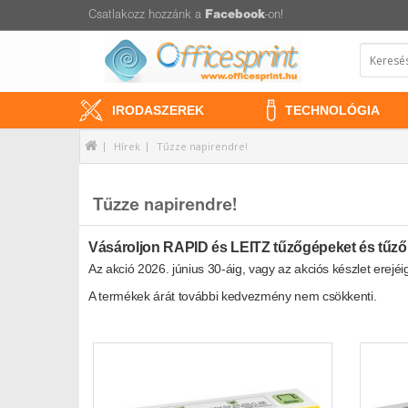
Csatlakozz hozzánk a
Facebook
-on!
IRODASZEREK
TECHNOLÓGIA
Hírek
Tűzze napirendre!
Tűzze napirendre!
Vásároljon RAPID és LEITZ tűzőgépeket és tűző
Az akció 2026. június 30-áig, vagy az akciós készlet erejéi
A termékek árát további kedvezmény nem csökkenti.