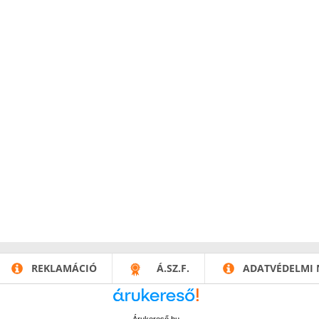
REKLAMÁCIÓ
Á.SZ.F.
ADATVÉDELMI 
Árukereső.hu