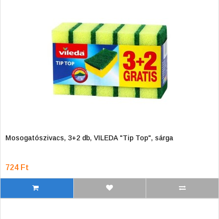
Mosogatószivacs, 3+2 db, VILEDA "Tip Top", sárga
724 Ft