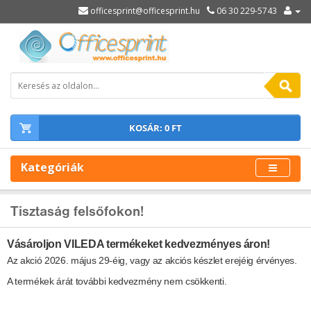
officesprint@officesprint.hu
06 30 229-5743
KOSÁR: 0 FT
Kategóriák
Tisztaság felsőfokon!
Vásároljon VILEDA termékeket kedvezményes áron!
Az akció 2026. május 29-éig, vagy az akciós készlet erejéig érvényes.
A termékek árát további kedvezmény nem csökkenti.