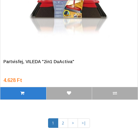
Partvisfej, VILEDA "2in1 DuActiva"
4.628 Ft
1
2
>
>|