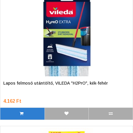
Lapos felmosó utántöltő, VILEDA "H2PrO", kék-fehér
4.162 Ft