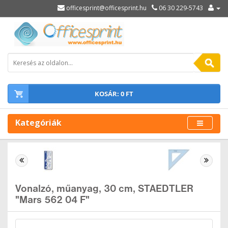
officesprint@officesprint.hu
06 30 229-5743
KOSÁR: 0 FT
Kategóriák
Vonalzó, műanyag, 30 cm, STAEDTLER
"Mars 562 04 F"