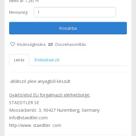
Nettó ár: 1.281 Ft
Mennyiség:
Kosárba
Kívánságlistára
Összehasonlítás
Leírás
Értékelések (0)
-átlátszó plexi anyagból készült
Gyártó/első EU forgalmazó elérhetősége:
STAEDTLER SE
Moosäckerstr. 3, 90427 Nuremberg, Germany
info@staedtler.com
http://www. staedtler. com