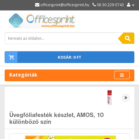
officesprint@officesprint.hu
06 30 229-5743
KOSÁR: 0 FT
Kategóriák
Üvegfóliafesték készlet, AMOS, 10
különböző szín