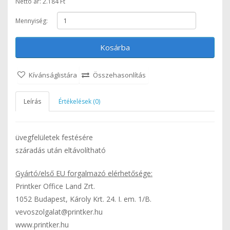
Nettó ár: 2.184 Ft
Mennyiség:
Kosárba
Kívánságlistára
Összehasonlítás
Leírás
Értékelések (0)
üvegfelületek festésére
száradás után eltávolítható
Gyártó/első EU forgalmazó elérhetősége:
Printker Office Land Zrt.
1052 Budapest, Károly Krt. 24. I. em. 1/B.
vevoszolgalat@printker.hu
www.printker.hu