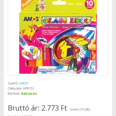
Gyártó:
AMOS
Cikkszám: HPR151
Elérhető:
Raktáron
Bruttó ár: 2.773 Ft
/csom (10 db)