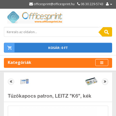
officesprint@officesprint.hu
06 30 229-5743
KOSÁR: 0 FT
Kategóriák
Tűzőkapocs patron, LEITZ "K6", kék