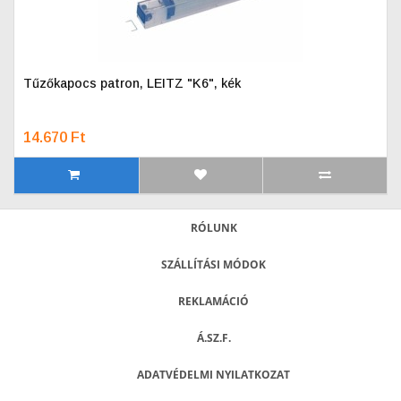
Tűzőkapocs patron, LEITZ "K6", kék
14.670 Ft
RÓLUNK
SZÁLLÍTÁSI MÓDOK
REKLAMÁCIÓ
Á.SZ.F.
ADATVÉDELMI NYILATKOZAT