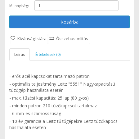
Mennyiség:
Kosárba
Kívánságlistára
Összehasonlítás
Leírás
Értékelések (0)
- erős acél kapcsokat tartalmazó patron
- optimális teljesítmény Leitz "5551" Nagykapacitású
tűzőgép használata esetén
- max. tűzési kapacitás: 25 lap (80 g-os)
- minden patron 210 tűzőkapcsot tartalmaz
- 6 mm-es szárhosszúság
- 10 év garancia a Leitz tűzőgépekre Leitz tűzőkapocs
használata esetén