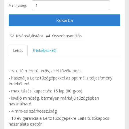
Mennyiség:
Kosárba
Kívánságlistára
Összehasonlítás
Leírás
Értékelések (0)
- No. 10 méretű, erős, acél tűzőkapocs
- használja Leitz tűzőgépekkel az optimális teljesítmény
érdekében!
- max. tűzési kapacitás: 15 lap (80 g-os)
- kiváló minőség, bármilyen márkájú tűzőgépben
használható
- 4 mm-es szárhosszúság
- 10 év garancia a Leitz tűzőgépekre Leitz tűzőkapocs
használata esetén