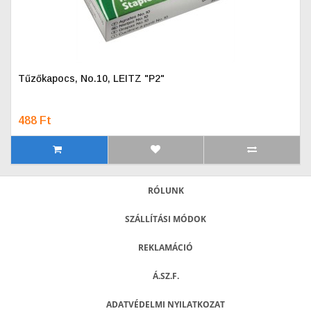
Tűzőkapocs, No.10, LEITZ "P2"
488 Ft
RÓLUNK
SZÁLLÍTÁSI MÓDOK
REKLAMÁCIÓ
Á.SZ.F.
ADATVÉDELMI NYILATKOZAT