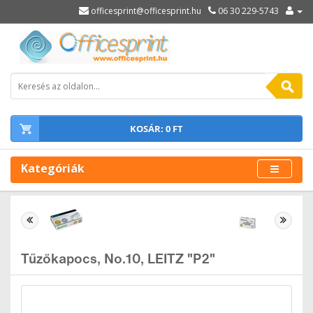
officesprint@officesprint.hu
06 30 229-5743
KOSÁR: 0 FT
Kategóriák
Tűzőkapocs, No.10, LEITZ "P2"