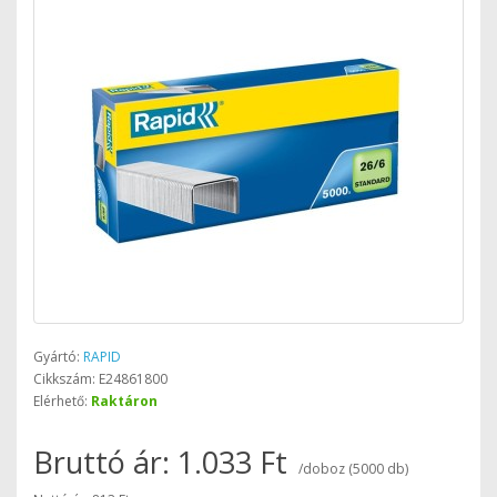
Gyártó:
RAPID
Cikkszám: E24861800
Elérhető:
Raktáron
Bruttó ár: 1.033 Ft
/doboz (5000 db)