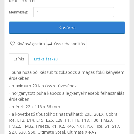
Nettó ár: 813 Ft
Mennyiség:
Kosárba
Kívánságlistára
Összehasonlítás
Leírás
Értékelések (0)
- puha huzalból készült tűzőkapocs a magas fokú kényelem
érdekében
- maximum 20 lap összetűzéséhez
- horganyzott puha kapocs a legkényelmesebb felhasználás
érdekében
- méret: 22 x 116 x 56 mm
- a következő típusokhoz használható: 20E, 20EX, Cobra
Ice, E12, E14, E15, E26, E28, F1, F16, F18, F30, FM20,
FM22, FM32, Freeze, K1, K2, K45, NXT, NXT Ice, S1, S17,
S27, S30, S50, Ultimate Steel, Ultimate X-RAY