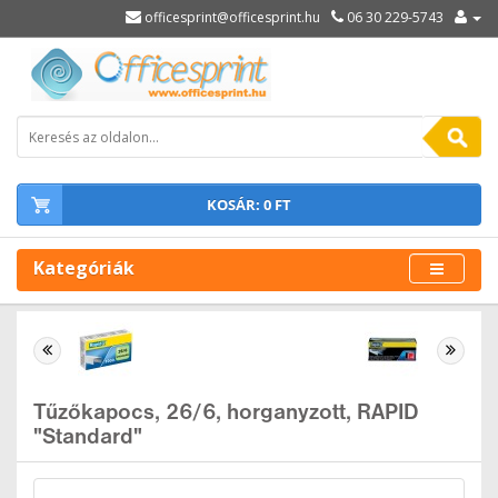
officesprint@officesprint.hu
06 30 229-5743
KOSÁR: 0 FT
Kategóriák
Tűzőkapocs, 26/6, horganyzott, RAPID
"Standard"