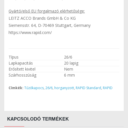
Gyártó/első EU forgalmazó elérhetősége:
LEITZ ACCO Brands GmbH & Co KG
Siemensstr. 64, D-70469 Stuttgart, Germany
https://www.rapid.com/
Típus
26/6
Lapkapacitás
20 lapig
Erősített kivitel
Nem
Szárhosszúság
6 mm
Címkék:
Tűzőkapocs
,
26/6
,
horganyzott
,
RAPID Standard
,
RAPID
KAPCSOLODÓ TERMÉKEK