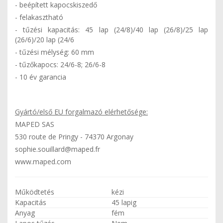
- beépített kapocskiszedő
- felakasztható
- tűzési kapacitás: 45 lap (24/8)/40 lap (26/8)/25 lap
(26/6)/20 lap (24/6
- tűzési mélység: 60 mm
- tűzőkapocs: 24/6-8; 26/6-8
- 10 év garancia
Gyártó/első EU forgalmazó elérhetősége:
MAPED SAS
530 route de Pringy - 74370 Argonay
sophie.souillard@maped.fr
www.maped.com
Működtetés
kézi
Kapacitás
45 lapig
Anyag
fém