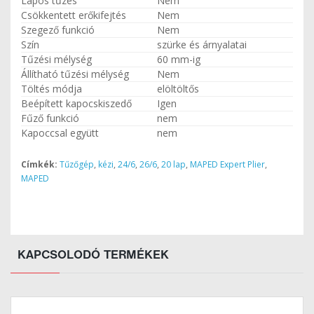
Lapos tűzés
Nem
Csökkentett erőkifejtés
Nem
Szegező funkció
Nem
Szín
szürke és árnyalatai
Tűzési mélység
60 mm-ig
Állítható tűzési mélység
Nem
Töltés módja
elöltöltős
Beépített kapocskiszedő
Igen
Fűző funkció
nem
Kapoccsal együtt
nem
Címkék:
Tűzőgép
,
kézi
,
24/6
,
26/6
,
20 lap
,
MAPED Expert Plier
,
MAPED
KAPCSOLODÓ TERMÉKEK