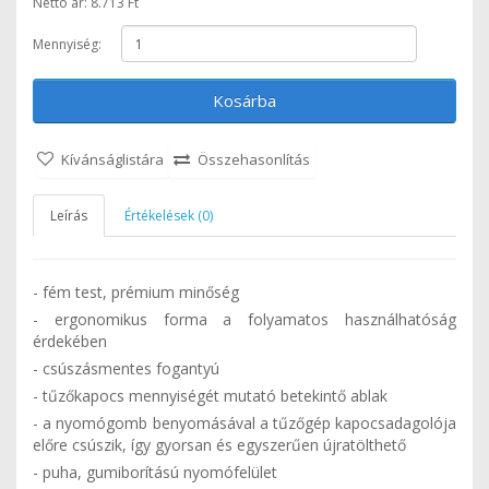
Nettó ár: 8.713 Ft
Mennyiség:
Kosárba
Kívánságlistára
Összehasonlítás
Leírás
Értékelések (0)
- fém test, prémium minőség
- ergonomikus forma a folyamatos használhatóság
érdekében
- csúszásmentes fogantyú
- tűzőkapocs mennyiségét mutató betekintő ablak
- a nyomógomb benyomásával a tűzőgép kapocsadagolója
előre csúszik, így gyorsan és egyszerűen újratölthető
- puha, gumiborítású nyomófelület