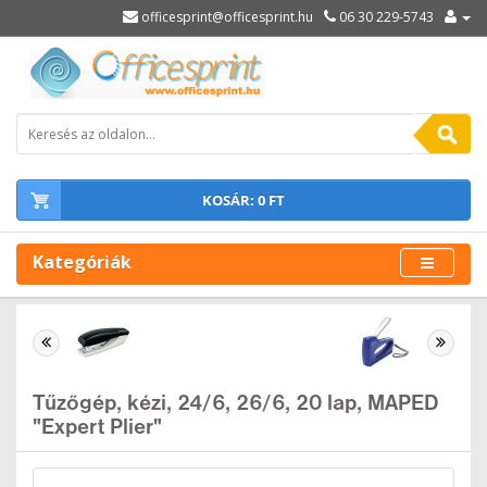
officesprint@officesprint.hu
06 30 229-5743
KOSÁR: 0 FT
Kategóriák
Tűzőgép, kézi, 24/6, 26/6, 20 lap, MAPED
"Expert Plier"