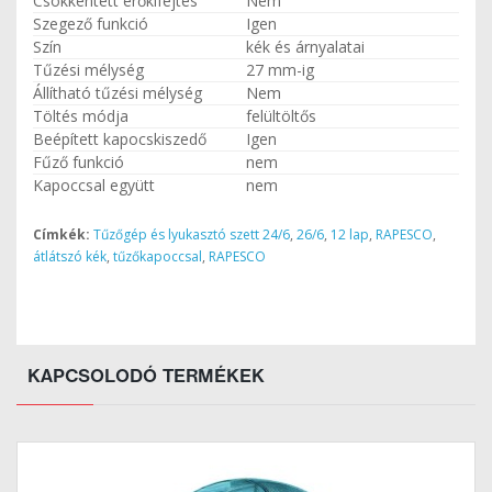
Csökkentett erőkifejtés
Nem
Szegező funkció
Igen
Szín
kék és árnyalatai
Tűzési mélység
27 mm-ig
Állítható tűzési mélység
Nem
Töltés módja
felültöltős
Beépített kapocskiszedő
Igen
Fűző funkció
nem
Kapoccsal együtt
nem
Címkék:
Tűzőgép és lyukasztó szett 24/6
,
26/6
,
12 lap
,
RAPESCO
,
átlátszó kék
,
tűzőkapoccsal
,
RAPESCO
KAPCSOLODÓ TERMÉKEK