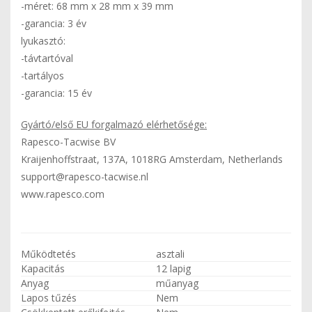
-méret: 68 mm x 28 mm x 39 mm
-garancia: 3 év
lyukasztó:
-távtartóval
-tartályos
-garancia: 15 év
Gyártó/első EU forgalmazó elérhetősége:
Rapesco-Tacwise BV
Kraijenhoffstraat, 137A, 1018RG Amsterdam, Netherlands
support@rapesco-tacwise.nl
www.rapesco.com
Működtetés
asztali
Kapacitás
12 lapig
Anyag
műanyag
Lapos tűzés
Nem