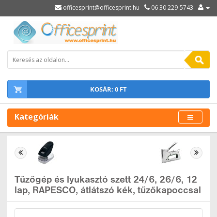
officesprint@officesprint.hu
06 30 229-5743
KOSÁR: 0 FT
Kategóriák
Tűzőgép és lyukasztó szett 24/6, 26/6, 12
lap, RAPESCO, átlátszó kék, tűzőkapoccsal