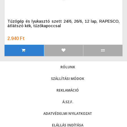
Tűzőgép és lyukasztó szett 24/6, 26/6, 12 lap, RAPESCO,
átlátszó kék, tűzőkapoccsal
2.940 Ft
RÓLUNK
SZÁLLÍTÁSI MÓDOK
REKLAMÁCIÓ
Á.SZ.F.
ADATVÉDELMI NYILATKOZAT
ELÁLLÁS INDÍTÁSA