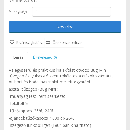
Nettó ár: 2.315 Ft
Mennyiség:
Kosárba
Kívánságlistára
Összehasonlítás
Leírás
Értékelések (0)
Az egyszerű és praktikus kialakítást ötvöző Bug Mini
tűzőgép és lyukasztó szett tökéletes a diákok számára,
otthoni és irodai használat mellett egyaránt
asztali tűzőgép (Bug Mini):
-műanyag test, fém szerkezet
-felültöltős
-tűzőkapocs: 26/6, 24/6
-ajándék tűzőkapocs: 1000 db 26/6
-szegező funkció: igen (180°-ban kihajtható)