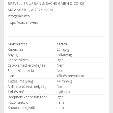
BREVELLIER URBAN & SACHS GMBH & CO KG
AM ANGER 1, A-7024 HIRM
info@sax.info
https://sax.info/en/
Működtetés
asztali
Kapacitás
20 lapig
Anyag
műanyag
Lapos tűzés
Igen
Csökkentett erőkifejtés
Nem
Szegező funkció
Nem
Szín
kék és árnyalatai
Tűzési mélység
44 mm-ig
Állítható tűzési mélység
Nem
Töltés módja
nyitható
Beépített kapocskiszedő
Igen
Fűző funkció
nem
Kapoccsal együtt
nem