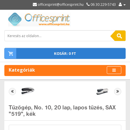
officesprint@officesprint.hu
06 30 229-5743
KOSÁR: 0 FT
Kategóriák
Tűzőgép, No. 10, 20 lap, lapos tűzés, SAX
"519", kék