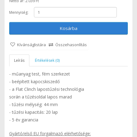
Nettó ár: 2.039 Ft
Mennyiség:
Kosárba
Kívánságlistára
Összehasonlítás
Leírás
Értékelések (0)
- műanyag test, fém szerkezet
- beépített kapocskiszedő
- a Flat Clinch lapostűzési technológia
során a tűzésoldal lapos marad
- tűzési mélység: 44 mm
- tűzési kapacitás: 20 lap
- 5 év garancia
Gyártó/első EU forgalmazó elérhetősége: