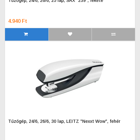
Tűzőgép, 24/6, 26/6, 25 lap, SAX "239", fekete
4.940 Ft
Tűzőgép, 24/6, 26/6, 30 lap, LEITZ "Nexxt Wow", fehér