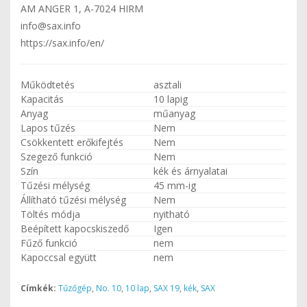
AM ANGER 1, A-7024 HIRM
info@sax.info
https://sax.info/en/
Működtetés
asztali
Kapacitás
10 lapig
Anyag
műanyag
Lapos tűzés
Nem
Csökkentett erőkifejtés
Nem
Szegező funkció
Nem
Szín
kék és árnyalatai
Tűzési mélység
45 mm-ig
Állítható tűzési mélység
Nem
Töltés módja
nyitható
Beépített kapocskiszedő
Igen
Fűző funkció
nem
Kapoccsal együtt
nem
Címkék:
Tűzőgép
,
No. 10
,
10 lap
,
SAX 19
,
kék
,
SAX