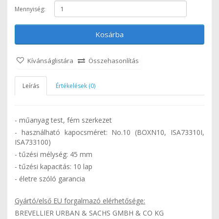
Mennyiség:
Kosárba
Kívánságlistára
Összehasonlítás
Leírás
Értékelések (0)
- műanyag test, fém szerkezet
- használható kapocsméret: No.10 (BOXN10, ISA73310I,
ISA733100)
- tűzési mélység: 45 mm
- tűzési kapacitás: 10 lap
- életre szóló garancia
Gyártó/első EU forgalmazó elérhetősége:
BREVELLIER URBAN & SACHS GMBH & CO KG