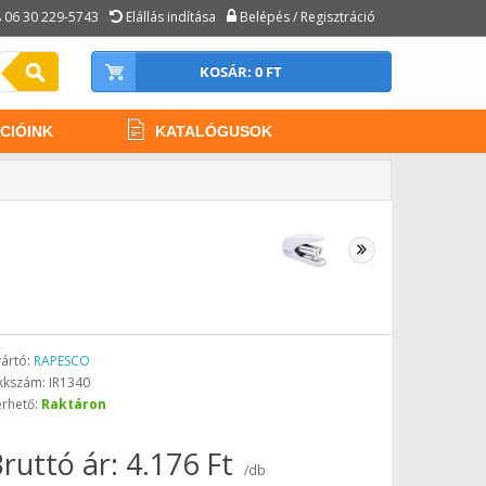
06 30 229-5743
Elállás indítása
Belépés / Regisztráció
KOSÁR: 0 FT
CIÓINK
KATALÓGUSOK
ártó:
RAPESCO
kkszám: IR1340
érhető:
Raktáron
ruttó ár: 4.176 Ft
/db