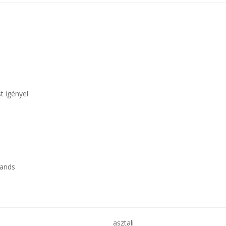
t igényel
lands
asztali