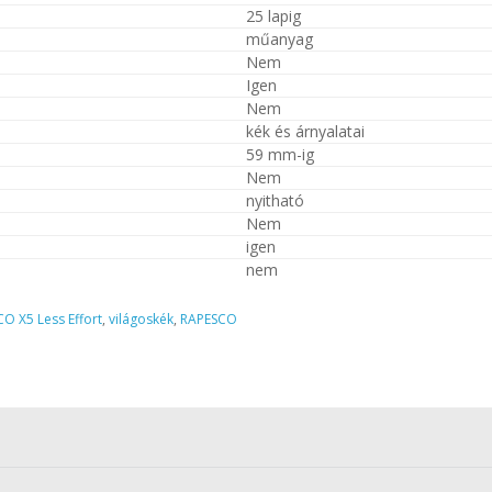
25 lapig
műanyag
Nem
Igen
Nem
kék és árnyalatai
59 mm-ig
Nem
nyitható
Nem
igen
nem
O X5 Less Effort
,
világoskék
,
RAPESCO