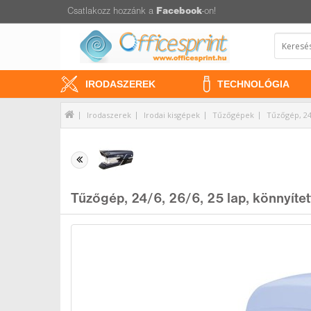
Csatlakozz hozzánk a
Facebook
-on!
IRODASZEREK
TECHNOLÓGIA
Irodaszerek
Irodai kisgépek
Tűzőgépek
Tűzőgép, 24/
Tűzőgép, 24/6, 26/6, 25 lap, könnyíte