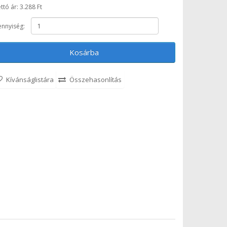
ttó ár: 3.288 Ft
nnyiség:
Kosárba
Kívánságlistára
Összehasonlítás