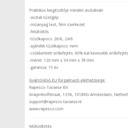
Praktikus kiegészítője minden asztalnak!
-asztali tűzőgép
-műanyag test, fém szerkezet
-felültöltős
-tűzőkapocs: 26/6, 24/6
-ajándék tűzőkapocs: nem
-csökkentett erőkifejtés: 60%-kal kevesebb erőkifejtés
-méret: 120 mm x 34 mm x 78 mm
-garancia: 15 év
Gyártó/első EU forgalmazó elérhetősége:
Rapesco-Tacwise BV
Kraijenhoffstraat, 137A, 1018RG Amsterdam, Nether
support@rapesco-tacwise.nl
www.rapesco.com
Működtetés