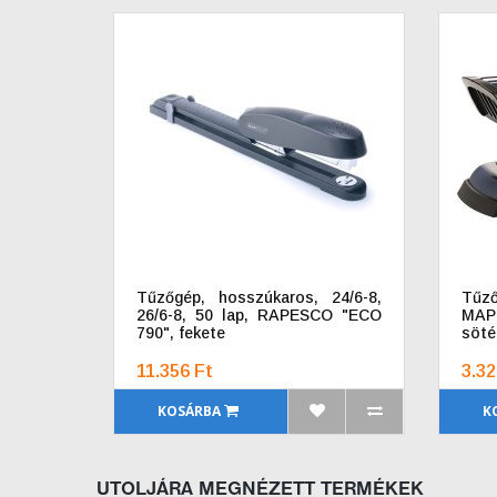
Tűzőgép, hosszúkaros, 24/6-8,
Tűző
26/6-8, 50 lap, RAPESCO "ECO
MAPE
790", fekete
söté
11.356 Ft
3.32
KOSÁRBA
K
UTOLJÁRA MEGNÉZETT TERMÉKEK