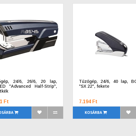
gép, 24/6, 26/6, 20 lap,
Tűzőgép, 24/6, 40 lap, 
D "Advanced Half-Strip",
"SX 22", fekete
tkék
1 Ft
7.194 Ft
OSÁRBA
KOSÁRBA