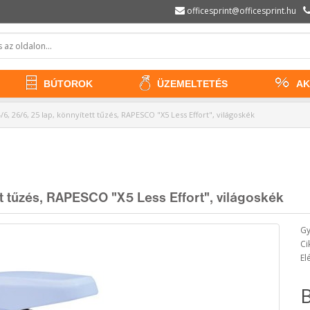
officesprint@officesprint.hu
BÚTOROK
ÜZEMELTETÉS
AK
6, 26/6, 25 lap, könnyített tűzés, RAPESCO "X5 Less Effort", világoskék
tt tűzés, RAPESCO "X5 Less Effort", világoskék
Gy
Ci
El
B