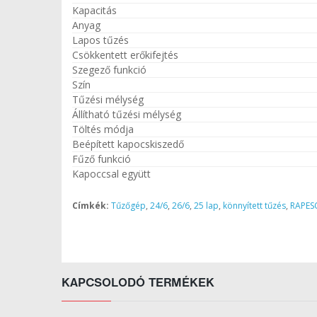
Kapacitás
Anyag
Lapos tűzés
Csökkentett erőkifejtés
Szegező funkció
Szín
Tűzési mélység
Állítható tűzési mélység
Töltés módja
Beépített kapocskiszedő
Fűző funkció
Kapoccsal együtt
Címkék:
Tűzőgép
,
24/6
,
26/6
,
25 lap
,
könnyített tűzés
,
RAPESC
KAPCSOLODÓ TERMÉKEK