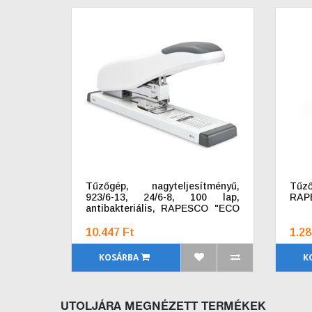
Tűzőgép, nagyteljesítményű,
Tűző
923/6-13, 24/6-8, 100 lap,
RAPE
antibakteriális, RAPESCO "ECO
HD-100", fehér
10.447 Ft
1.28
KOSÁRBA
K
UTOLJÁRA MEGNÉZETT TERMÉKEK