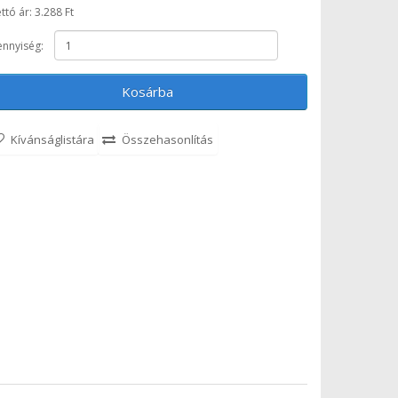
ttó ár: 3.288 Ft
nnyiség:
Kosárba
Kívánságlistára
Összehasonlítás