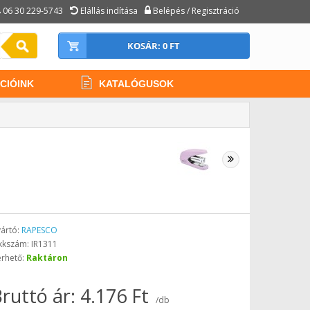
06 30 229-5743
Elállás indítása
Belépés / Regisztráció
KOSÁR: 0 FT
CIÓINK
KATALÓGUSOK
ártó:
RAPESCO
kkszám: IR1311
érhető:
Raktáron
ruttó ár: 4.176 Ft
/db