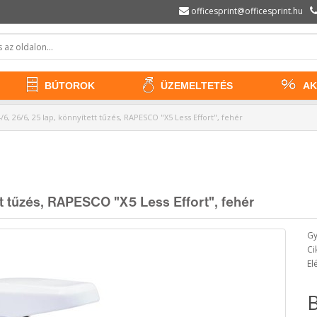
officesprint@officesprint.hu
BÚTOROK
ÜZEMELTETÉS
AK
6, 26/6, 25 lap, könnyített tűzés, RAPESCO "X5 Less Effort", fehér
t tűzés, RAPESCO "X5 Less Effort", fehér
Gy
Ci
El
B