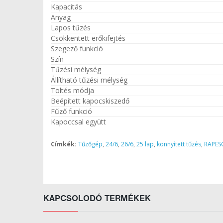
Kapacitás
Anyag
Lapos tűzés
Csökkentett erőkifejtés
Szegező funkció
Szín
Tűzési mélység
Állítható tűzési mélység
Töltés módja
Beépített kapocskiszedő
Fűző funkció
Kapoccsal együtt
Címkék:
Tűzőgép
,
24/6
,
26/6
,
25 lap
,
könnyített tűzés
,
RAPESC
KAPCSOLODÓ TERMÉKEK