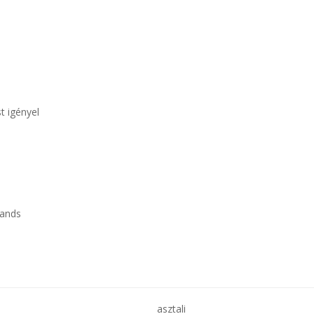
t igényel
lands
asztali