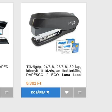
MAPED
Tűzőgép, 24/6-8, 26/6-8, 50 lap,
könnyített tűzés, antibakteriális,
RAPESCO " ECO Luna Less
Effort", fekete
8.301 Ft
KOSÁRBA