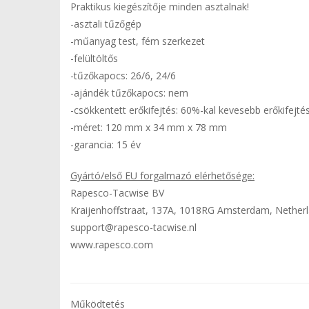
Praktikus kiegészítője minden asztalnak!
-asztali tűzőgép
-műanyag test, fém szerkezet
-felültöltős
-tűzőkapocs: 26/6, 24/6
-ajándék tűzőkapocs: nem
-csökkentett erőkifejtés: 60%-kal kevesebb erőkifejtés
-méret: 120 mm x 34 mm x 78 mm
-garancia: 15 év
Gyártó/első EU forgalmazó elérhetősége:
Rapesco-Tacwise BV
Kraijenhoffstraat, 137A, 1018RG Amsterdam, Nether
support@rapesco-tacwise.nl
www.rapesco.com
Működtetés