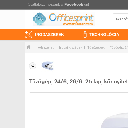
Csatlakozz hozzánk a
Facebook
-on!
IRODASZEREK
TECHNOLÓGIA
Irodaszerek
Irodai kisgépek
Tűzőgépek
Tűzőgép, 24/
Tűzőgép, 24/6, 26/6, 25 lap, könnyítet