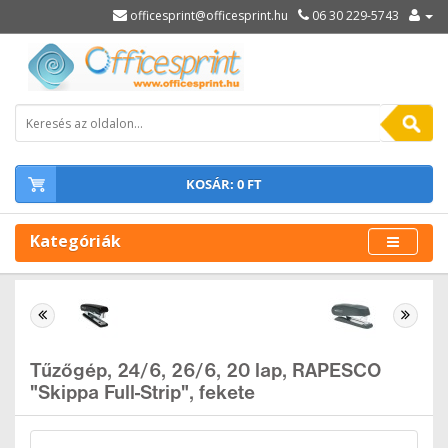
officesprint@officesprint.hu
06 30 229-5743
KOSÁR: 0 FT
Kategóriák
Tűzőgép, 24/6, 26/6, 20 lap, RAPESCO
"Skippa Full-Strip", fekete