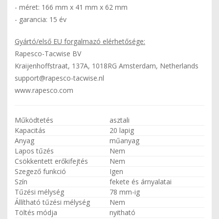
- méret: 166 mm x 41 mm x 62 mm
- garancia: 15 év
Gyártó/első EU forgalmazó elérhetősége:
Rapesco-Tacwise BV
Kraijenhoffstraat, 137A, 1018RG Amsterdam, Netherlands
support@rapesco-tacwise.nl
www.rapesco.com
Működtetés
asztali
Kapacitás
20 lapig
Anyag
műanyag
Lapos tűzés
Nem
Csökkentett erőkifejtés
Nem
Szegező funkció
Igen
Szín
fekete és árnyalatai
Tűzési mélység
78 mm-ig
Állítható tűzési mélység
Nem
Töltés módja
nyitható