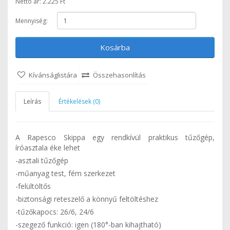
Nettó ár: 2.225 Ft
Mennyiség:
Kosárba
Kívánságlistára
Összehasonlítás
Leírás
Értékelések (0)
A Rapesco Skippa egy rendkívül praktikus tűzőgép,
íróasztala éke lehet
-asztali tűzőgép
-műanyag test, fém szerkezet
-felültöltős
-biztonsági reteszelő a könnyű feltöltéshez
-tűzőkapocs: 26/6, 24/6
-szegező funkció: igen (180°-ban kihajtható)