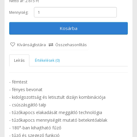
Nettó ár: 2.615 Ft
Mennyiség:
Kosárba
Kívánságlistára
Összehasonlítás
Leírás
Értékelések (0)
- fémtest
- fényes bevonat
- kidolgozottság és letisztult dizájn kombinációja
- csúszásgátló talp
- tűzőkapocs elakadását meggátló technológia
- tűzőkapocs mennyiségét mutató betekintőablak
- 180°-ban kihajtható fűző
- tűző és szegező funkció