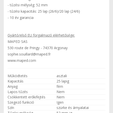
- tűzési mélység: 52 mm
- tűzési kapacitás: 25 lap (26/6)/20 lap (24/6)
- 10 év garancia
Gyártó/első EU forgalmazó elérhetősége:
MAPED SAS
530 route de Pringy - 74370 Argonay
sophie.souillard@maped.fr
www.maped.com
Működtetés
asztali
Kapacitás
25 lapig
Anyag
fém
Lapos tűzés
Nem
Csökkentett erőkifejtés
Nem
Szegező funkció
Igen
Szín
szürke és árnyalatai
Tűzési mélység
52 mm-ig