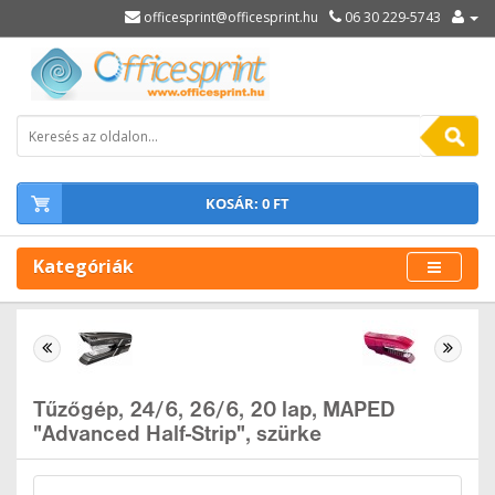
officesprint@officesprint.hu
06 30 229-5743
KOSÁR: 0 FT
Kategóriák
Tűzőgép, 24/6, 26/6, 20 lap, MAPED
"Advanced Half-Strip", szürke