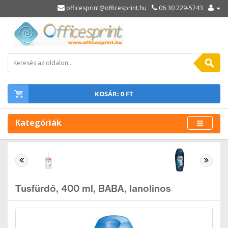
officesprint@officesprint.hu
06 30 229-5743
KOSÁR: 0 FT
Kategóriák
Tusfürdő, 400 ml, BABA, lanolinos