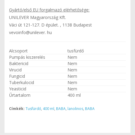
Gyártó/első EU forgalmazó elérhetősége:
UNILEVER Magyarország Kft.
Váci út 121-127. D épület. , 1138 Budapest
vevoinfo@unilever. hu
Alcsoport
tusfürdő
Pumpás kiszerelés
Nem
Baktericid
Nem
Virucid
Nem
Fungicid
Nem
Tuberkulocid
Nem
Yeasticid
Nem
Űrtartalom
400 ml
Címkék:
Tusfürdő
,
400 ml
,
BABA
,
lanolinos
,
BABA