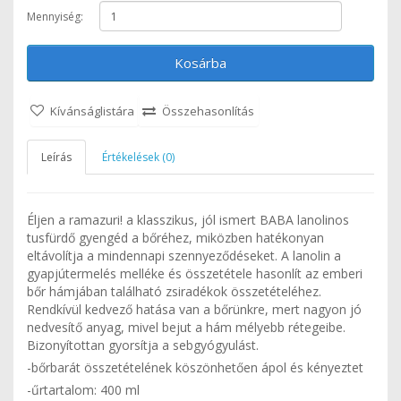
Mennyiség:
Kosárba
Kívánságlistára
Összehasonlítás
Leírás
Értékelések (0)
Éljen a ramazuri! a klasszikus, jól ismert BABA lanolinos
tusfürdő gyengéd a bőréhez, miközben hatékonyan
eltávolítja a mindennapi szennyeződéseket. A lanolin a
gyapjútermelés melléke és összetétele hasonlít az emberi
bőr hámjában található zsiradékok összetételéhez.
Rendkívül kedvező hatása van a bőrünkre, mert nagyon jó
nedvesítő anyag, mivel bejut a hám mélyebb rétegeibe.
Bizonyítottan gyorsítja a sebgyógyulást.
-bőrbarát összetételének köszönhetően ápol és kényeztet
-űrtartalom: 400 ml