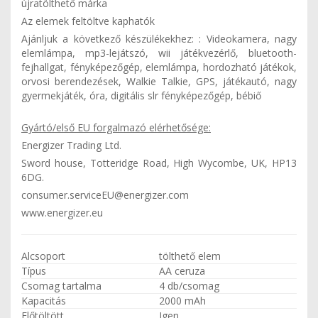
újratölthető márka
Az elemek feltöltve kaphatók
Ajánljuk a következő készülékekhez: : Videokamera, nagy
elemlámpa, mp3-lejátszó, wii játékvezérlő, bluetooth-
fejhallgat, fényképezőgép, elemlámpa, hordozható játékok,
orvosi berendezések, Walkie Talkie, GPS, játékautó, nagy
gyermekjáték, óra, digitális slr fényképezőgép, bébiő
Gyártó/első EU forgalmazó elérhetősége:
Energizer Trading Ltd.
Sword house, Totteridge Road, High Wycombe, UK, HP13
6DG.
consumer.serviceEU@energizer.com
www.energizer.eu
Alcsoport
tölthető elem
Típus
AA ceruza
Csomag tartalma
4 db/csomag
Kapacitás
2000 mAh
Előtöltött
Igen