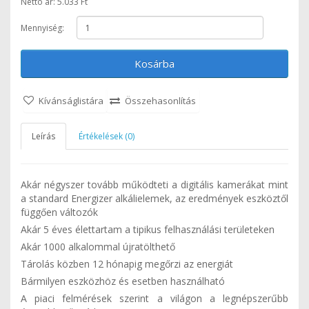
Nettó ár: 5.033 Ft
Mennyiség:
Kosárba
Kívánságlistára
Összehasonlítás
Leírás
Értékelések (0)
Akár négyszer tovább működteti a digitális kamerákat mint
a standard Energizer alkálielemek, az eredmények eszköztől
függően változók
Akár 5 éves élettartam a tipikus felhasználási területeken
Akár 1000 alkalommal újratölthető
Tárolás közben 12 hónapig megőrzi az energiát
Bármilyen eszközhöz és esetben használható
A piaci felmérések szerint a világon a legnépszerűbb