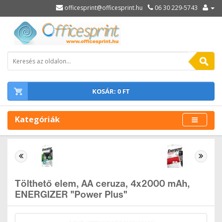
officesprint@officesprint.hu
06 30 229-5743
KOSÁR: 0 FT
Kategóriák
Tölthető elem, AA ceruza, 4x2000 mAh,
ENERGIZER "Power Plus"