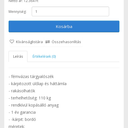
Nettó ár: 12.364 Ft
Mennyiség:
Kosárba
Kívánságlistára
Összehasonlítás
Leírás
Értékelések (0)
- fémvázas tárgyalószék
- kárpitozott ülőlap és háttámla
- rakásolhatók
- terhelhetőség: 110 kg
- rendkívül kopásálló anyag
- 1 év garancia
- -kárpit: bordó
méretek: