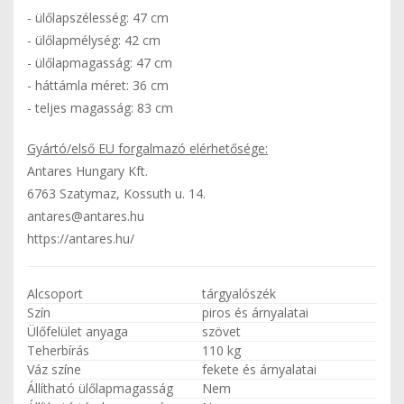
- ülőlapszélesség: 47 cm
- ülőlapmélység: 42 cm
- ülőlapmagasság: 47 cm
- háttámla méret: 36 cm
- teljes magasság: 83 cm
Gyártó/első EU forgalmazó elérhetősége:
Antares Hungary Kft.
6763 Szatymaz, Kossuth u. 14.
antares@antares.hu
https://antares.hu/
Alcsoport
tárgyalószék
Szín
piros és árnyalatai
Ülőfelület anyaga
szövet
Teherbírás
110 kg
Váz színe
fekete és árnyalatai
Állítható ülőlapmagasság
Nem