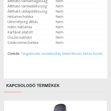
Állítható támlamagasság
Nem
Állítható támladőlésszög
Nem
Állítható ülőlapdőlésszög
Nem
Hintamechanika
Nem
Ülésmélység állítás
Nem
Hálós háttámla
Nem
Karfával ellátott
Nem
Összecsukható
Nem
Szinkronmechanika
Nem
Címkék:
Tárgyalószék
,
szövetborítás
,
fekete fémváz
,
Felicia
,
bordó
,
.
KAPCSOLODÓ TERMÉKEK