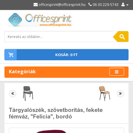
officesprint@officesprint.hu
06 30 229-5743
KOSÁR: 0 FT
Kategóriák
Tárgyalószék, szövetborítás, fekete
fémváz, "Felicia", bordó