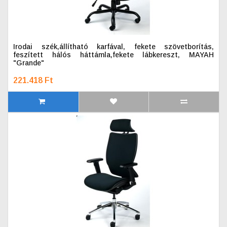
Irodai szék,állítható karfával, fekete szövetborítás,
feszített hálós háttámla,fekete lábkereszt, MAYAH
"Grande"
221.418 Ft