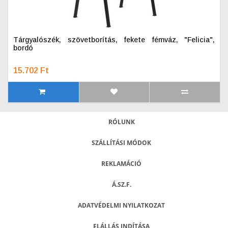
Tárgyalószék, szövetborítás, fekete fémváz, "Felicia",
bordó
15.702 Ft
RÓLUNK
SZÁLLÍTÁSI MÓDOK
REKLAMÁCIÓ
Á.SZ.F.
ADATVÉDELMI NYILATKOZAT
ELÁLLÁS INDÍTÁSA