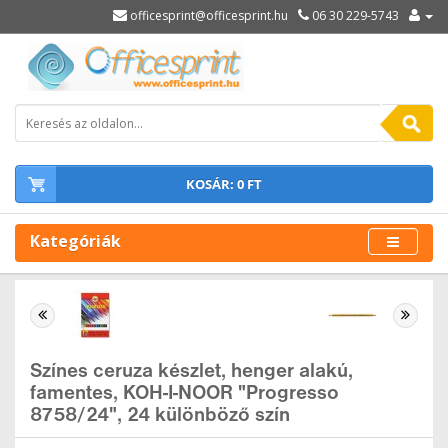
officesprint@officesprint.hu
06 30 229-5743
KOSÁR: 0 FT
Kategóriák
Színes ceruza készlet, henger alakú,
famentes, KOH-I-NOOR "Progresso
8758/24", 24 különböző szín