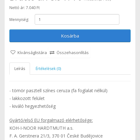
Nettó ár: 7.040 Ft
Mennyiség:
Kosárba
Kívánságlistára
Összehasonlítás
Leírás
Értékelések (0)
- tömör pasztell színes ceruza (fa foglalat nélkül)
- lakkozott felület
- kiváló hegyezhetőség
Gyártó/első EU forgalmazó elérhetősége:
KOH-I-NOOR HARDTMUTH a.s.
F. A. Gerstnera 21/3, 370 01 České Budějovice