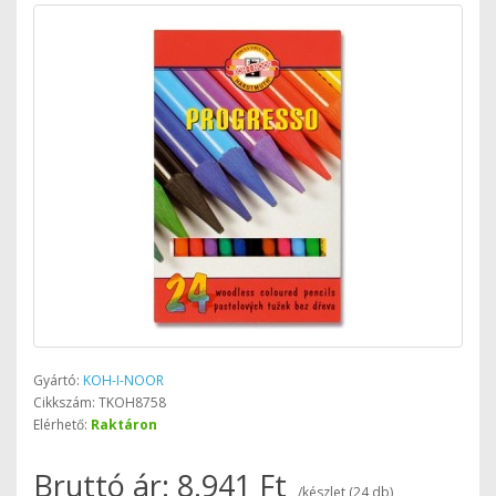
Gyártó:
KOH-I-NOOR
Cikkszám: TKOH8758
Elérhető:
Raktáron
Bruttó ár: 8.941 Ft
/készlet (24 db)