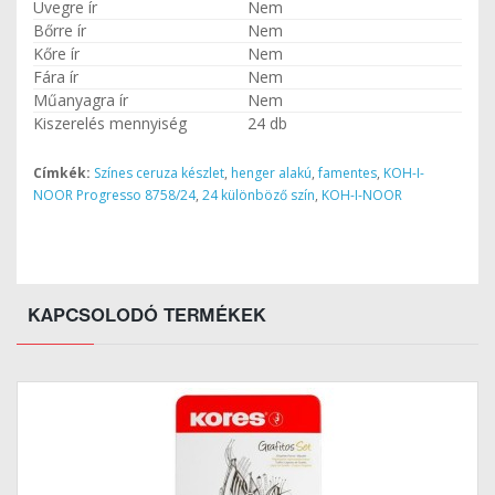
Üvegre ír
Nem
Bőrre ír
Nem
Kőre ír
Nem
Fára ír
Nem
Műanyagra ír
Nem
Kiszerelés mennyiség
24 db
Címkék:
Színes ceruza készlet
,
henger alakú
,
famentes
,
KOH-I-
NOOR Progresso 8758/24
,
24 különböző szín
,
KOH-I-NOOR
KAPCSOLODÓ TERMÉKEK