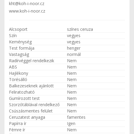
kht@koh-i-noor.cz
www.koh-i-noor.cz
Alcsoport
színes ceruza
Szín
vegyes
Keménység
vegyes
Test formája
henger
Vastagság
normál
Radírvéggel rendelkezik
Nem
ABS
Nem
Hajlékony
Nem
Törésálló
Nem
Balkezeseknek ajánlott
Nem
Feliratozható
Nem
Gumírozott test
Nem
Szorzótáblával rendelkező
Nem
Csúszásmentes felület
Nem
Ceruzatest anyaga
famentes
Papírra ír
Igen
Fémre ír
Nem