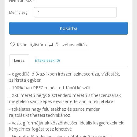
Nettó ár: 845 Ft
Mennyiség:
Kosárba
Kívánságlistára
Összehasonlítás
Leírás
Értékelések (0)
- egyedülálló 3-az-1-ben írószer: színesceruza, vízfesték,
zsírkréta egyben
- 100%-ban PEFC minősített fából készült
- XXL méretű hegy: 8 sztenderd méretű színesceruzának
megfelelő színt képes egyszerre felvinni a felületekre
- tökéletes nagy felületekhez és szinte minden
rajzolási/színezési technikához
- vastag formájának köszönhetően ideális kisgyerekeknek:
kényelmes fogást tesz lehetővé
- kiemelkedő fedés és színek, sötét színű papíron is