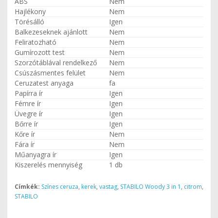
ABS
Nem
Hajlékony
Nem
Törésálló
Igen
Balkezeseknek ajánlott
Nem
Feliratozható
Nem
Gumírozott test
Nem
Szorzótáblával rendelkező
Nem
Csúszásmentes felület
Nem
Ceruzatest anyaga
fa
Papírra ír
Igen
Fémre ír
Igen
Üvegre ír
Igen
Bőrre ír
Igen
Kőre ír
Nem
Fára ír
Nem
Műanyagra ír
Igen
Kiszerelés mennyiség
1 db
Címkék:
Színes ceruza
,
kerek
,
vastag
,
STABILO Woody 3 in 1
,
citrom
,
STABILO