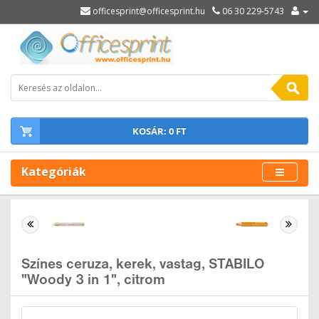
officesprint@officesprint.hu
06 30 229-5743
KOSÁR: 0 FT
Kategóriák
Színes ceruza, kerek, vastag, STABILO
"Woody 3 in 1", citrom