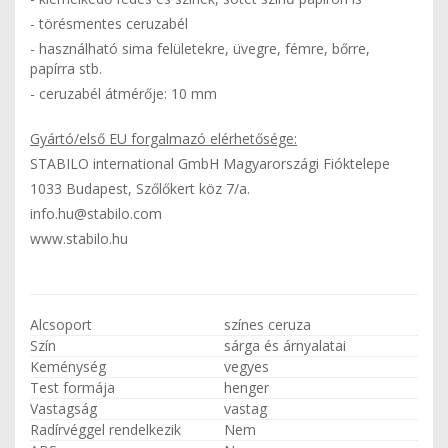
- törésmentes ceruzabél
- használható sima felületekre, üvegre, fémre, bőrre,
papírra stb.
- ceruzabél átmérője: 10 mm
Gyártó/első EU forgalmazó elérhetősége:
STABILO international GmbH Magyarországi Fióktelepe
1033 Budapest, Szőlőkert köz 7/a.
info.hu@stabilo.com
www.stabilo.hu
Alcsoport
színes ceruza
Szín
sárga és árnyalatai
Keménység
vegyes
Test formája
henger
Vastagság
vastag
Radírvéggel rendelkezik
Nem