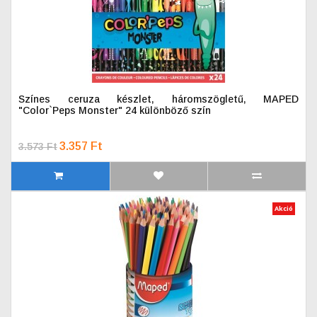
Színes ceruza készlet, háromszögletű, MAPED
"Color`Peps Monster" 24 különböző szín
3.357 Ft
3.573 Ft
Akció