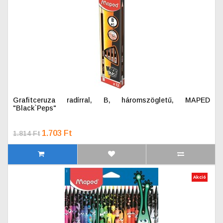
Grafitceruza radírral, B, háromszögletű, MAPED
"Black`Peps"
1.703 Ft
1.814 Ft
Akció