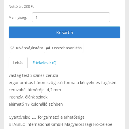
Nettó ár: 238 Ft
Mennyiség:
Kosárba
Kívánságlistára
Összehasonlítás
Leírás
Értékelések (0)
vastag testű színes ceruza
ergonomikus háromszögletű forma a kényelmes fogásért
ceruzabél átmérője: 4,2 mm
intenzív, élénk színek
elérhető 19 különálló színben
Gyártó/első EU forgalmazó elérhetősége:
STABILO international GmbH Magyarországi Fióktelepe