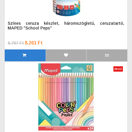
Színes ceruza készlet, háromszögletű, ceruzatartó,
MAPED "School Peps"
8.261 Ft
8.787 Ft
Akció