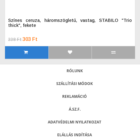
Színes ceruza, háromszögletű, vastag, STABILO "Trio
thick", fekete
303 Ft
338 Ft
RÓLUNK
SZÁLLÍTÁSI MÓDOK
REKLAMÁCIÓ
Á.SZ.F.
ADATVÉDELMI NYILATKOZAT
ELÁLLÁS INDÍTÁSA