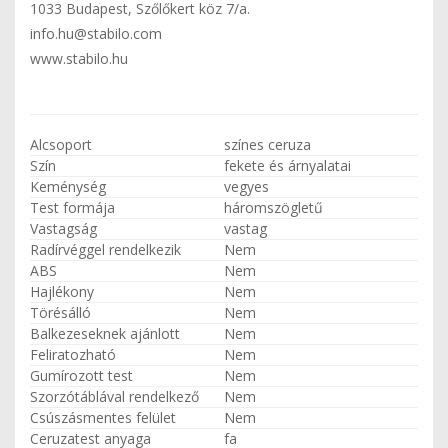
1033 Budapest, Szőlőkert köz 7/a.
info.hu@stabilo.com
www.stabilo.hu
Alcsoport
színes ceruza
Szín
fekete és árnyalatai
Keménység
vegyes
Test formája
háromszögletű
Vastagság
vastag
Radírvéggel rendelkezik
Nem
ABS
Nem
Hajlékony
Nem
Törésálló
Nem
Balkezeseknek ajánlott
Nem
Feliratozható
Nem
Gumírozott test
Nem
Szorzótáblával rendelkező
Nem
Csúszásmentes felület
Nem
Ceruzatest anyaga
fa