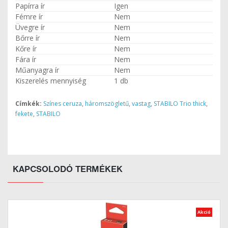
Papírra ír
Igen
Fémre ír
Nem
Üvegre ír
Nem
Bőrre ír
Nem
Kőre ír
Nem
Fára ír
Nem
Műanyagra ír
Nem
Kiszerelés mennyiség
1 db
Címkék:
Színes ceruza
,
háromszögletű
,
vastag
,
STABILO Trio thick
,
fekete
,
STABILO
KAPCSOLODÓ TERMÉKEK
Akció