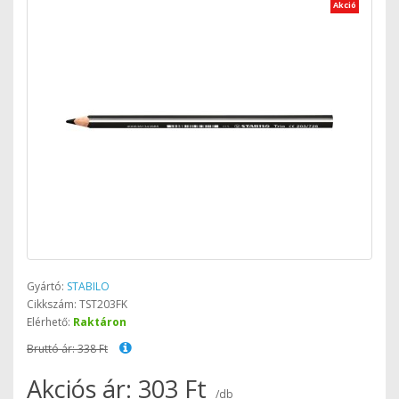
Akció
Gyártó:
STABILO
Cikkszám: TST203FK
Elérhető:
Raktáron
Bruttó ár: 338 Ft
Akciós ár: 303 Ft
/db