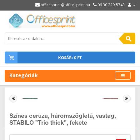
officesprint@officesprint.hu
06 30 229-5743
KOSÁR: 0 FT
Kategóriák
Színes ceruza, háromszögletű, vastag,
STABILO "Trio thick", fekete