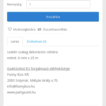
Mennyiség:
Kosárba
Kívánságlistára
Összehasonlítás
Leírás
Értékelések (0)
szatén szalag dekorációs célokra
méret: 6 mm x 25 m
Gyártó/első EU forgalmazó elérhetősége:
Funny Box Kft.
2083 Solymár, Mátyás király u.70.
info@funnybox.hu
www.partypoint.hu