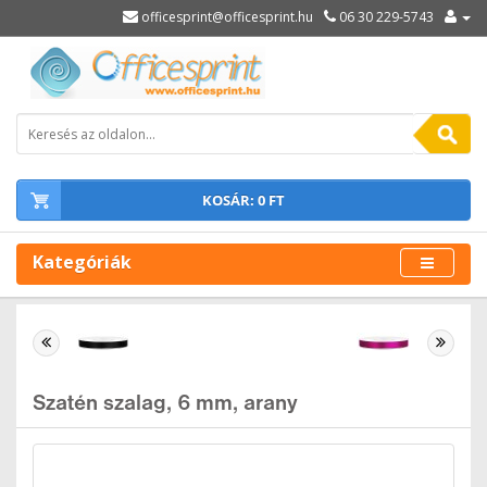
officesprint@officesprint.hu
06 30 229-5743
KOSÁR: 0 FT
Kategóriák
Szatén szalag, 6 mm, arany