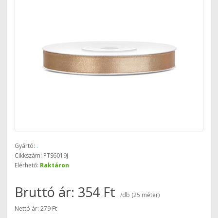
Gyártó:
.
Cikkszám: PTS6019J
Elérhető:
Raktáron
Bruttó ár: 354 Ft
/db (25 méter)
Nettó ár: 279 Ft