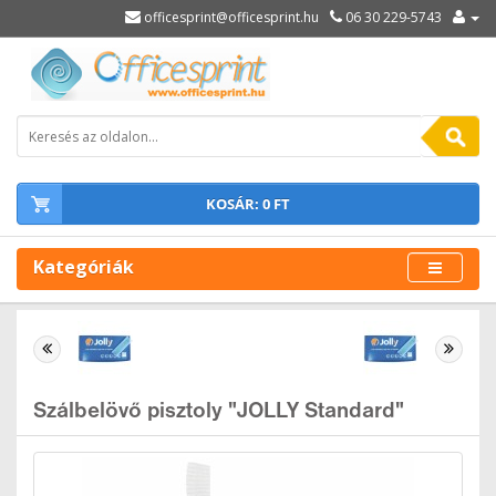
officesprint@officesprint.hu
06 30 229-5743
KOSÁR: 0 FT
Kategóriák
Szálbelövő pisztoly "JOLLY Standard"