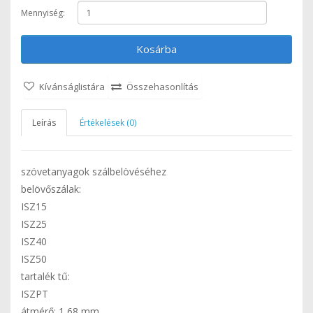
Mennyiség:
Kosárba
Kívánságlistára
Összehasonlítás
Leírás
Értékelések (0)
szövetanyagok szálbelövéséhez
belövőszálak:
ISZ15
ISZ25
ISZ40
ISZ50
tartalék tű:
ISZPT
átmérő: 1,68 mm