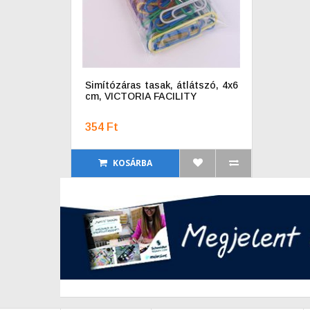
Simítózáras tasak, átlátszó, 4x6
cm, VICTORIA FACILITY
354 Ft
KOSÁRBA