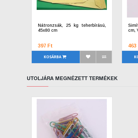
Nátronzsák, 25 kg teherbírású,
Simí
45x80 cm
cm, 
397 Ft
463 
KOSÁRBA
K
UTOLJÁRA MEGNÉZETT TERMÉKEK