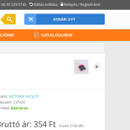
06 30 229-5743
Elállás indítása
Belépés / Regisztráció
KOSÁR: 0 FT
CIÓINK
KATALÓGUSOK
ártó:
VICTORIA FACILITY
kkszám: CSTA01
érhető:
Raktáron
ruttó ár: 354 Ft
/csom (100 db)