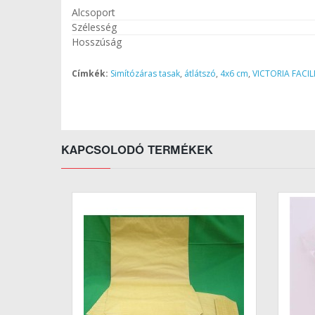
Alcsoport
Szélesség
Hosszúság
Címkék:
Simítózáras tasak
,
átlátszó
,
4x6 cm
,
VICTORIA FACIL
KAPCSOLODÓ TERMÉKEK