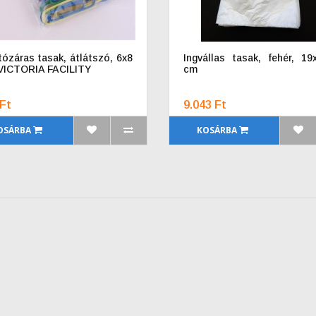
tózáras tasak, átlátszó, 6x8
Ingvállas tasak, fehér, 19
VICTORIA FACILITY
cm
Ft
9.043 Ft
OSÁRBA
KOSÁRBA