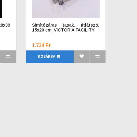
x8x39
Simítózáras tasak, átlátszó,
15x20 cm, VICTORIA FACILITY
1.734 Ft
KOSÁRBA