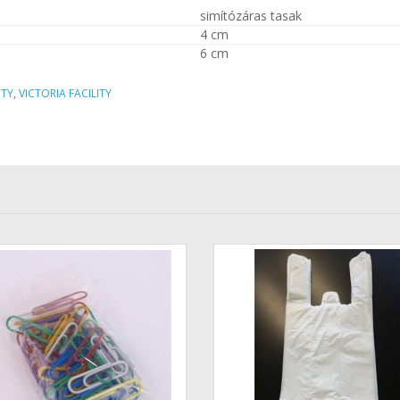
simítózáras tasak
4 cm
6 cm
ITY
,
VICTORIA FACILITY