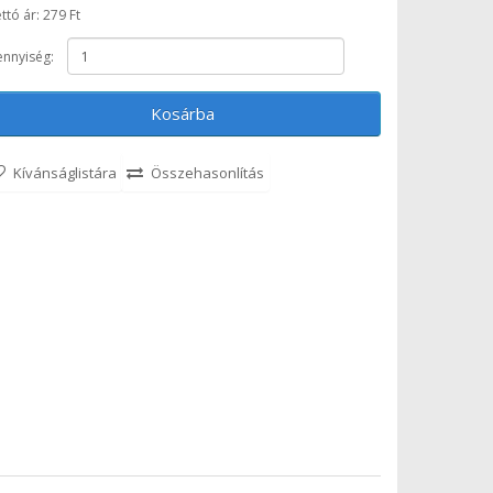
ttó ár: 279 Ft
nnyiség:
Kosárba
Kívánságlistára
Összehasonlítás