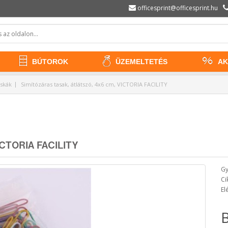
officesprint@officesprint.hu
BÚTOROK
ÜZEMELTETÉS
AK
áskák
Simítózáras tasak, átlátszó, 4x6 cm, VICTORIA FACILITY
VICTORIA FACILITY
Gy
Ci
El
B