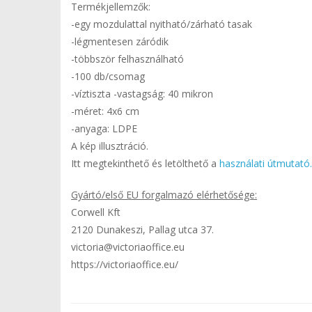
Termékjellemzők:
-egy mozdulattal nyitható/zárható tasak
-légmentesen záródik
-többször felhasználható
-100 db/csomag
-víztiszta -vastagság: 40 mikron
-méret: 4x6 cm
-anyaga: LDPE
A kép illusztráció.
Itt megtekinthető és letölthető a
használati útmutató.
Gyártó/első EU forgalmazó elérhetősége:
Corwell Kft
2120 Dunakeszi, Pallag utca 37.
victoria@victoriaoffice.eu
https://victoriaoffice.eu/