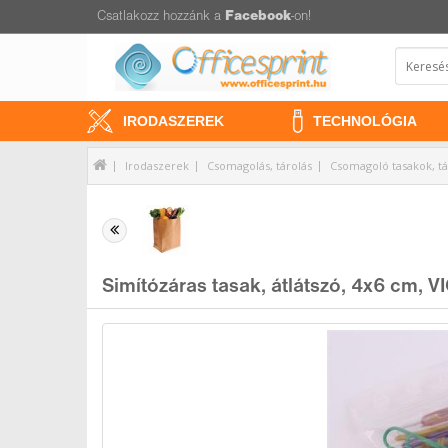
Csatlakozz hozzánk a
Facebook
-on!
IRODASZEREK
TECHNOLÓGIA
Irodaszerek
Csomagolás, tárolás
Csomagoló tasakok, t
Simítózáras tasak, átlátszó, 4x6 cm, 