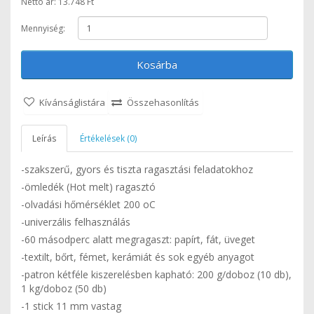
Nettó ár: 13.748 Ft
Mennyiség:
Kosárba
Kívánságlistára
Összehasonlítás
Leírás
Értékelések (0)
-szakszerű, gyors és tiszta ragasztási feladatokhoz
-ömledék (Hot melt) ragasztó
-olvadási hőmérséklet 200 oC
-univerzális felhasználás
-60 másodperc alatt megragaszt: papírt, fát, üveget
-textilt, bőrt, fémet, kerámiát és sok egyéb anyagot
-patron kétféle kiszerelésben kapható: 200 g/doboz (10 db),
1 kg/doboz (50 db)
-1 stick 11 mm vastag