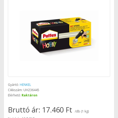
Gyártó:
HENKEL
Cikkszám: UH236445
Elérhető:
Raktáron
Bruttó ár: 17.460 Ft
/db (1 kg)