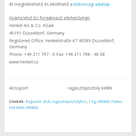
Itt megtekinthető és letölthető a
biztonsági adatlap.
Gyártó/első EU forgalmazó elérhetősége:
Henkel AG & Co. KGaA
40191 Düsseldorf, Germany
Registered Office: Henkelstraße 67 40589 Düsseldorf,
Germany
Phone: +49 211 797 - 0 Fax: +49 211 798 - 40 08
www.henkel.co
Alcsoport
ragasztópisztoly kellék
Címkék:
Ragasztó stick
,
ragasztópisztolyhoz
,
1 kg
,
HENKEL Pattex
Hot Melt
,
HENKEL