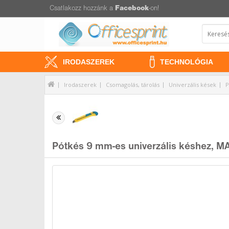
Csatlakozz hozzánk a
Facebook
-on!
IRODASZEREK
TECHNOLÓGIA
Irodaszerek
Csomagolás, tárolás
Univerzális kések
P
Pótkés 9 mm-es univerzális késhez, MA