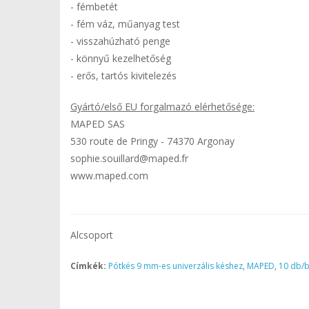
- fémbetét
- fém váz, műanyag test
- visszahúzható penge
- könnyű kezelhetőség
- erős, tartós kivitelezés
Gyártó/első EU forgalmazó elérhetősége:
MAPED SAS
530 route de Pringy - 74370 Argonay
sophie.souillard@maped.fr
www.maped.com
Alcsoport
Címkék:
Pótkés 9 mm-es univerzális késhez
,
MAPED
,
10 db/b