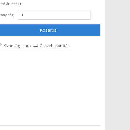
ttó ár: 655 Ft
nnyiség:
Kosárba
Kívánságlistára
Összehasonlítás