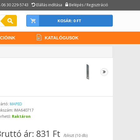
06 30 229-5743
Elállás indítása
Belépés / Regisztráció
KOSÁR: 0 FT
CIÓINK
KATALÓGUSOK
ártó:
MAPED
kkszám: IMA640717
érhető:
Raktáron
ruttó ár: 831 Ft
/bliszt (10 db)