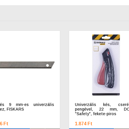
kés 9 mm-es univerzális
Univerzális kés, cserél
ez, FISKARS
pengével, 22 mm, D
"Safety", fekete-piros
6 Ft
1.874 Ft