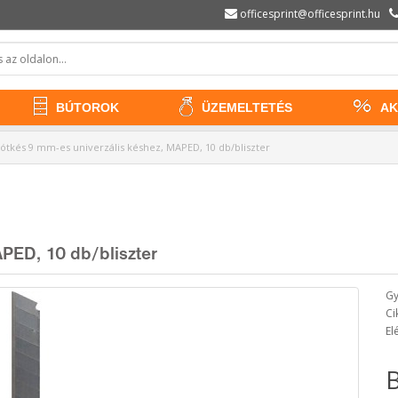
officesprint@officesprint.hu
BÚTOROK
ÜZEMELTETÉS
AK
ótkés 9 mm-es univerzális késhez, MAPED, 10 db/bliszter
PED, 10 db/bliszter
Gy
Ci
El
B