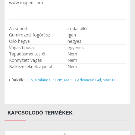
www.maped.com
Alcsoport
irodai olló
Gumírozott fogórész
Igen
Olló hegye
hegyes
Vágás típusa
egyenes
Tapadásmentes él
Nem
Könnyített vágás
Nem
Balkezeseknek ajánlott
Nem
Címkék:
Olló
,
általános
,
21 cm
,
MAPED Advanced Gel
,
MAPED
KAPCSOLODÓ TERMÉKEK