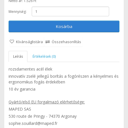
Nettó ár: 1.526 Ft
Mennyiség:
Kosárba
Kívánságlistára
Összehasonlítás
Leírás
Értékelések (0)
rozsdamentes acél élek
innovatív zselé jellegű borítás a fogórészen a kényelmes és
ergonomikus fogás érdekében
10 év garancia
Gyártó/első EU forgalmazó elérhetősége:
MAPED SAS
530 route de Pringy - 74370 Argonay
sophie.souillard@maped.fr