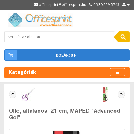
officesprint@officesprint.hu
06 30 229-5743
KOSÁR: 0 FT
Kategóriák
Olló, általános, 21 cm, MAPED "Advanced
Gel"