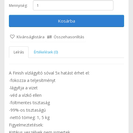
Mennyiség:
Kosárba
Kívánságlistára
Összehasonlítás
Leírás
Értékelések (0)
A Finish vízlágyító sóval 5x hatást érhet el:
-fokozza a teljesítményt
-lágyítja a vizet
-véd a vízkő ellen
-foltmentes tisztaság
-99%-os tisztaságú
-nettó tömeg: 1, 5 kg
Figyelmeztetések:
Kritikus veszélyek nem ismertek.