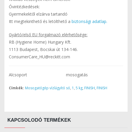
Óvintézkedések:
Gyermekektől elzárva tartandó
Itt megtekinthető és letölthető a
biztonsági adatlap.
Gyártó/első EU forgalmazó elérhetősége:
RB (Hygiene Home) Hungary Kft.
1113 Budapest, Bocskai út 134-146.
ConsumerCare_HU@reckitt.com
Alcsoport
mosogatás
Címkék:
Mosogatógép vízlágyító só
,
1
,
5 kg
,
FINISH
,
FINISH
KAPCSOLODÓ TERMÉKEK