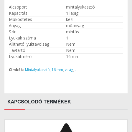
Alcsoport
mintalyukasztó
Kapacitás
1 lapig
Működtetés
kézi
Anyag
műanyag
Szín
mintás
Lyukak száma
1
Állítható lyuktávolság
Nem
Távtartó
Nem
Lyukátmérő
16 mm
Címkék:
Mintalyukasztó
,
16 mm
,
virág
,
.
KAPCSOLODÓ TERMÉKEK