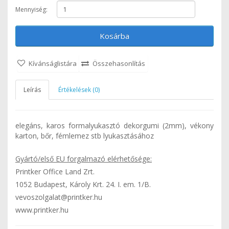
Mennyiség:
Kosárba
Kívánságlistára
Összehasonlítás
Leírás
Értékelések (0)
elegáns, karos formalyukasztó dekorgumi (2mm), vékony
karton, bőr, fémlemez stb lyukasztásához
Gyártó/első EU forgalmazó elérhetősége:
Printker Office Land Zrt.
1052 Budapest, Károly Krt. 24. I. em. 1/B.
vevoszolgalat@printker.hu
www.printker.hu