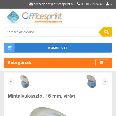
officesprint@officesprint.hu
06 30 229-5743
KOSÁR: 0 FT
Kategóriák
Mintalyukasztó, 16 mm, virág