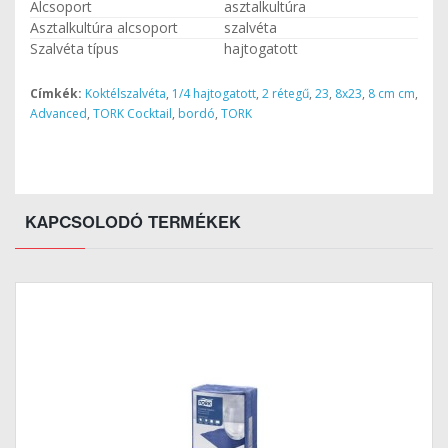
Alcsoport
asztalkultúra
Asztalkultúra alcsoport
szalvéta
Szalvéta típus
hajtogatott
Címkék:
Koktélszalvéta
,
1/4 hajtogatott
,
2 rétegű
,
23
,
8x23
,
8 cm cm
,
Advanced
,
TORK Cocktail
,
bordó
,
TORK
KAPCSOLODÓ TERMÉKEK