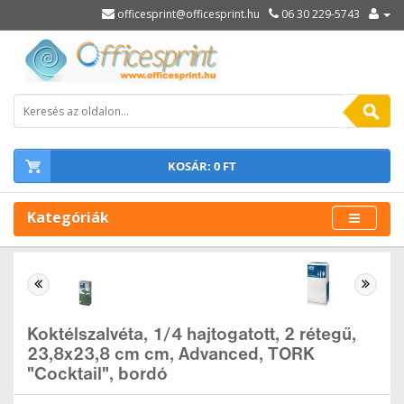
officesprint@officesprint.hu
06 30 229-5743
KOSÁR: 0 FT
Kategóriák
Koktélszalvéta, 1/4 hajtogatott, 2 rétegű,
23,8x23,8 cm cm, Advanced, TORK
"Cocktail", bordó