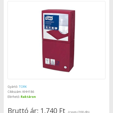
Gyártó:
TORK
Cikkszám: KHH186
Elérhető:
Raktáron
Bruttó ár: 1.740 Ft
/csom (200 db)