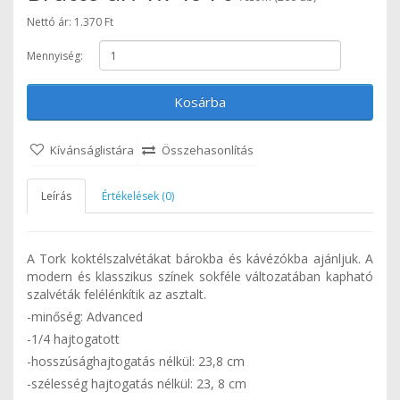
Nettó ár: 1.370 Ft
Mennyiség:
Kosárba
Kívánságlistára
Összehasonlítás
Leírás
Értékelések (0)
A Tork koktélszalvétákat bárokba és kávézókba ajánljuk. A
modern és klasszikus színek sokféle változatában kapható
szalvéták felélénkítik az asztalt.
-minőség: Advanced
-1/4 hajtogatott
-hosszúsághajtogatás nélkül: 23,8 cm
-szélesség hajtogatás nélkül: 23, 8 cm