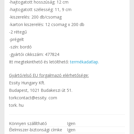
-hajtogatott hosszúság: 12 cm
-hajtogatott szélesség: 11, 9 cm
-kiszerelés: 200 db/csomag
-karton kiszerelés: 12 csomag x 200 db
-2 rétegű
-prégelt
-szín: bordó
-gyártói cikkszám: 477824
Itt megtekinthető és letölthető:
termékadatlap.
Gyártó/első EU forgalmazó elérhetősége:
Essity Hungary Kft.
Budapest, 1021 Budakeszi út 51.
torkcontact@essity. com
tork. hu
Könnyen szállítható
Igen
Élelmiszer-biztonsági címke
Igen