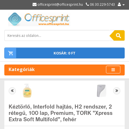
officesprint@officesprint.hu
06 30 229-5743
KOSÁR: 0 FT
Kategóriák
Kéztörlő, Interfold hajtás, H2 rendszer, 2
rétegű, 100 lap, Premium, TORK "Xpress
Extra Soft Multifold", fehér