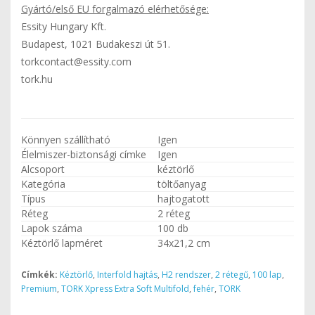
Gyártó/első EU forgalmazó elérhetősége:
Essity Hungary Kft.
Budapest, 1021 Budakeszi út 51.
torkcontact@essity.com
tork.hu
Könnyen szállítható
Igen
Élelmiszer-biztonsági címke
Igen
Alcsoport
kéztörlő
Kategória
töltőanyag
Típus
hajtogatott
Réteg
2 réteg
Lapok száma
100 db
Kéztörlő lapméret
34x21,2 cm
Címkék:
Kéztörlő
,
Interfold hajtás
,
H2 rendszer
,
2 rétegű
,
100 lap
,
Premium
,
TORK Xpress Extra Soft Multifold
,
fehér
,
TORK