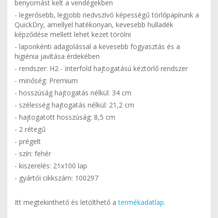
benyomást kelt a vendégekben
- legerősebb, legjobb nedvszívó képességű törlőpapírunk a
QuickDry, amellyel hatékonyan, kevesebb hulladék
képződése mellett lehet kezet törölni
- laponkénti adagolással a kevesebb fogyasztás és a
higiénia javítása érdekében
- rendszer: H2 - Interfold hajtogatású kéztörlő rendszer
- minőség: Premium
- hosszúság hajtogatás nélkül: 34 cm
- szélesség hajtogatás nélkül: 21,2 cm
- hajtogatott hosszúság: 8,5 cm
- 2 rétegű
- prégelt
- szín: fehér
- kiszerelés: 21x100 lap
- gyártói cikkszám: 100297
Itt megtekinthető és letölthető a
termékadatlap.