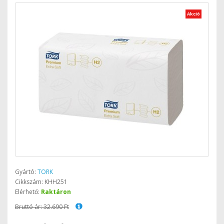
Akció
Gyártó:
TORK
Cikkszám: KHH251
Elérhető:
Raktáron
Bruttó ár: 32.690 Ft