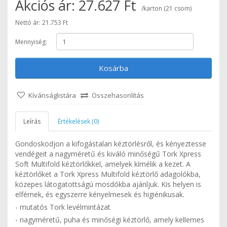
Akciós ár: 27.627 Ft
/karton (21 csom)
Nettó ár: 21.753 Ft
Mennyiség:
Kosárba
Kívánságlistára
Összehasonlítás
Leírás
Értékelések (0)
Gondoskodjon a kifogástalan kéztörlésről, és kényeztesse
vendégeit a nagyméretű és kiváló minőségű Tork Xpress
Soft Multifold kéztörlőkkel, amelyek kímélik a kezet. A
kéztörlőket a Tork Xpress Multifold kéztörlő adagolókba,
közepes látogatottságú mosdókba ajánljuk. Kis helyen is
elférnek, és egyszerre kényelmesek és higiénikusak.
- mutatós Tork levélmintázat
- nagyméretű, puha és minőségi kéztörlő, amely kellemes