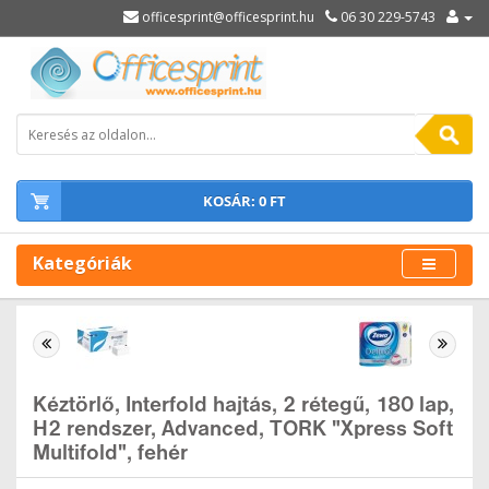
officesprint@officesprint.hu
06 30 229-5743
KOSÁR: 0 FT
Kategóriák
Kéztörlő, Interfold hajtás, 2 rétegű, 180 lap,
H2 rendszer, Advanced, TORK "Xpress Soft
Multifold", fehér