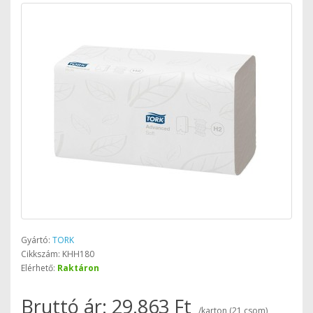
Gyártó:
TORK
Cikkszám: KHH180
Elérhető:
Raktáron
Bruttó ár: 29.863 Ft
/karton (21 csom)