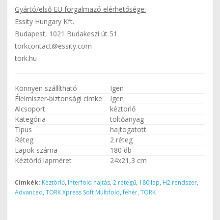
Gyártó/első EU forgalmazó elérhetősége:
Essity Hungary Kft.
Budapest, 1021 Budakeszi út 51.
torkcontact@essity.com
tork.hu
Könnyen szállítható
Igen
Élelmiszer-biztonsági címke
Igen
Alcsoport
kéztörlő
Kategória
töltőanyag
Típus
hajtogatott
Réteg
2 réteg
Lapok száma
180 db
Kéztörlő lapméret
24x21,3 cm
Címkék:
Kéztörlő
,
Interfold hajtás
,
2 rétegű
,
180 lap
,
H2 rendszer
,
Advanced
,
TORK Xpress Soft Multifold
,
fehér
,
TORK