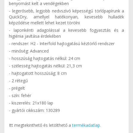
benyomást kelt a vendégekben
- legerősebb, legjobb nedvszívó képességű törlőpapírunk a
QuickDry, amellyel hatékonyan, kevesebb hulladék
képződése mellett lehet kezet törölni
- laponkénti adagolással a kevesebb fogyasztás és a
higiénia javítása érdekében
- rendszer: H2 - Interfold hajtogatású kéztörlő rendszer
- minőség: Advanced
- hosszúság hajtogatás nélkül: 24 cm
- szélesség hajtogatás nélkül: 21,3 cm
- hajtogatott hosszúság: 8 cm
- 2 rétegű
- prégelt
- szín: fehér
- kiszerelés: 21x180 lap
- gyártói cikkszám: 130289
Itt megtekinthető és letölthető a
termékadatlap.