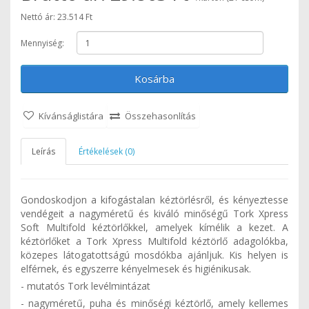
Nettó ár: 23.514 Ft
Mennyiség:
Kosárba
Kívánságlistára
Összehasonlítás
Leírás
Értékelések (0)
Gondoskodjon a kifogástalan kéztörlésről, és kényeztesse
vendégeit a nagyméretű és kiváló minőségű Tork Xpress
Soft Multifold kéztörlőkkel, amelyek kímélik a kezet. A
kéztörlőket a Tork Xpress Multifold kéztörlő adagolókba,
közepes látogatottságú mosdókba ajánljuk. Kis helyen is
elférnek, és egyszerre kényelmesek és higiénikusak.
- mutatós Tork levélmintázat
- nagyméretű, puha és minőségi kéztörlő, amely kellemes