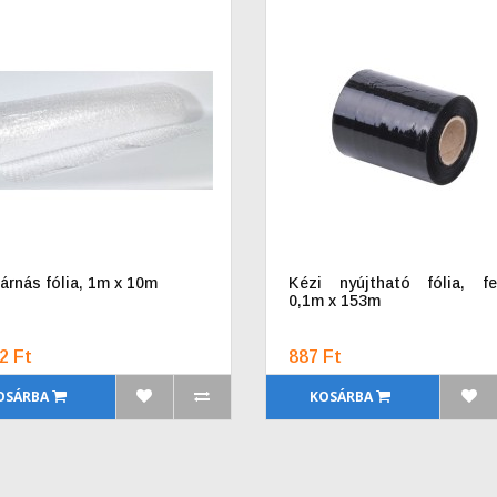
árnás fólia, 1m x 10m
Kézi nyújtható fólia, fe
0,1m x 153m
2 Ft
887 Ft
OSÁRBA
KOSÁRBA