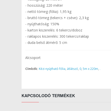
- hosszúság: 220 méter
- nettó tömeg (fólia): 1,95 kg
- bruttó tömeg (tekercs + cséve): 2,3 kg
- nyújthatóság: 150%
- karton kiszerelés: 6 tekercs/doboz
- raklapos kiszerelés: 300 tekercs/raklap
- duda belső átmérő: 5 cm
Alcsoport
Címkék:
Kézi nyújtható fólia
,
átlátszó
,
0
,
5m x 220m
,
.
KAPCSOLODÓ TERMÉKEK