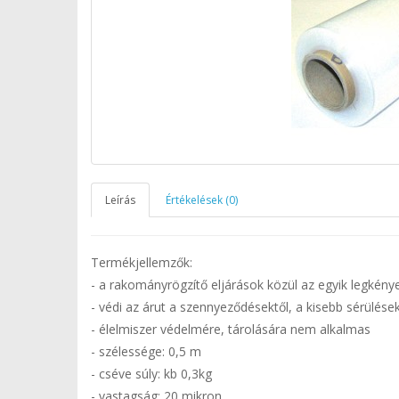
Leírás
Értékelések (0)
Termékjellemzők:
- a rakományrögzítő eljárások közül az egyik legkén
- védi az árut a szennyeződésektől, a kisebb sérülése
- élelmiszer védelmére, tárolására nem alkalmas
- szélessége: 0,5 m
- cséve súly: kb 0,3kg
- vastagság: 20 mikron