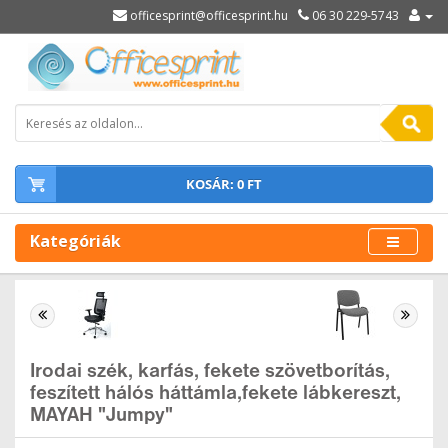
officesprint@officesprint.hu
06 30 229-5743
KOSÁR: 0 FT
Kategóriák
Irodai szék, karfás, fekete szövetborítás,
feszített hálós háttámla,fekete lábkereszt,
MAYAH "Jumpy"