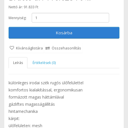
Nettó ár: 91.833 Ft
Mennyiség:
Kosárba
Kívánságlistára
Összehasonlítás
Leírás
Értékelések (0)
különleges irodai szék rugós ülőfelülettel
komfortos kialakítással, ergonomikusan
formázott magas háttámlával
gázliftes magasságállítás
hintamechanika
kárpit:
ülőfelületen: mesh