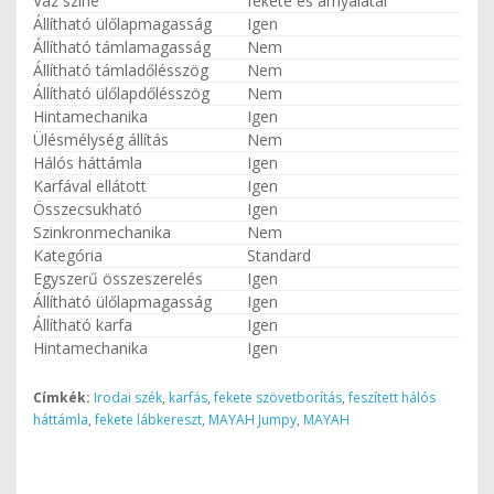
Váz színe
fekete és árnyalatai
Állítható ülőlapmagasság
Igen
Állítható támlamagasság
Nem
Állítható támladőlésszög
Nem
Állítható ülőlapdőlésszög
Nem
Hintamechanika
Igen
Ülésmélység állítás
Nem
Hálós háttámla
Igen
Karfával ellátott
Igen
Összecsukható
Igen
Szinkronmechanika
Nem
Kategória
Standard
Egyszerű összeszerelés
Igen
Állítható ülőlapmagasság
Igen
Állítható karfa
Igen
Hintamechanika
Igen
Címkék:
Irodai szék
,
karfás
,
fekete szövetborítás
,
feszített hálós
háttámla
,
fekete lábkereszt
,
MAYAH Jumpy
,
MAYAH