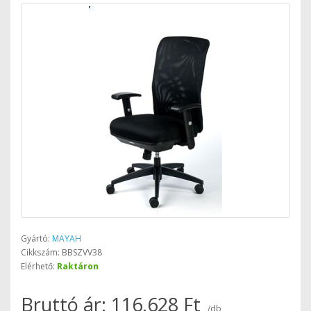
Gyártó:
MAYAH
Cikkszám: BBSZVV38
Elérhető:
Raktáron
Bruttó ár: 116.628 Ft
/db