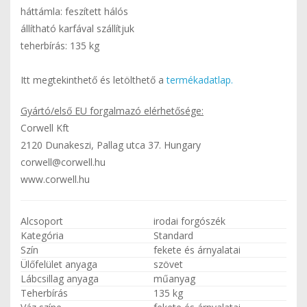
háttámla: feszített hálós
állítható karfával szállítjuk
teherbírás: 135 kg
Itt megtekinthető és letölthető a
termékadatlap.
Gyártó/első EU forgalmazó elérhetősége:
Corwell Kft
2120 Dunakeszi, Pallag utca 37. Hungary
corwell@corwell.hu
www.corwell.hu
Alcsoport
irodai forgószék
Kategória
Standard
Szín
fekete és árnyalatai
Ülőfelület anyaga
szövet
Lábcsillag anyaga
műanyag
Teherbírás
135 kg