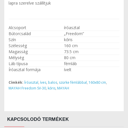
lapra szerelve szállítjuk
Alcsoport
íróasztal
Bútorcsalád
„Freedom”
Szín
kőris
Szélesség
160 cm
Magasság
73.5 cm
Mélység
80 cm
Láb típusa
fémláb
Íróasztal formája
ívelt
Címkék:
Íróasztal
,
íves
,
balos
,
szürke fémlábbal
,
160x80 cm
,
MAYAH Freedom SV-30
,
kőris
,
MAYAH
KAPCSOLODÓ TERMÉKEK