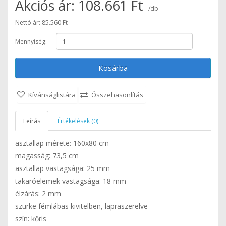
Akciós ár: 108.661 Ft
/db
Nettó ár: 85.560 Ft
Mennyiség:
Kosárba
Kívánságlistára
Összehasonlítás
Leírás
Értékelések (0)
asztallap mérete: 160x80 cm
magasság: 73,5 cm
asztallap vastagsága: 25 mm
takaróelemek vastagsága: 18 mm
élzárás: 2 mm
szürke fémlábas kivitelben, lapraszerelve
szín: kőris