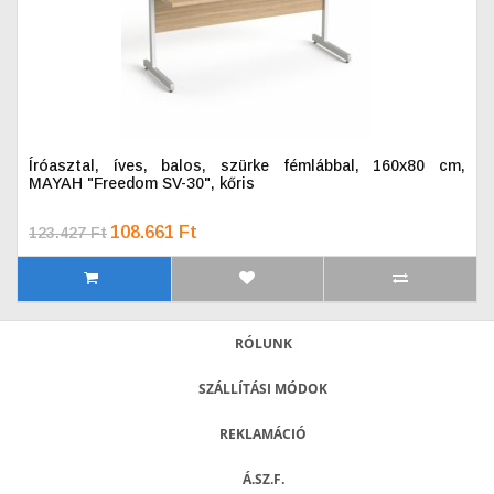
Íróasztal, íves, balos, szürke fémlábbal, 160x80 cm,
MAYAH "Freedom SV-30", kőris
108.661 Ft
123.427 Ft
RÓLUNK
SZÁLLÍTÁSI MÓDOK
REKLAMÁCIÓ
Á.SZ.F.