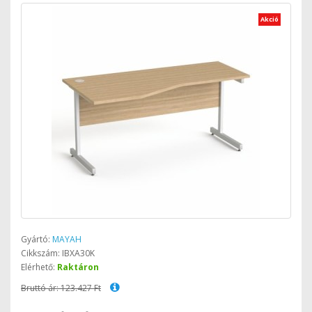
Akció
Gyártó:
MAYAH
Cikkszám: IBXA30K
Elérhető:
Raktáron
Bruttó ár: 123.427 Ft