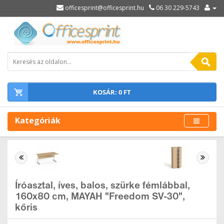
officesprint@officesprint.hu
06 30 229-5743
KOSÁR: 0 FT
Kategóriák
Íróasztal, íves, balos, szürke fémlábbal,
160x80 cm, MAYAH "Freedom SV-30",
kőris