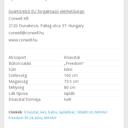
Gyártó/első EU forgalmazó elérhetősége:
Corwell Kft
2120 Dunakeszi, Pallag utca 37. Hungary
corwell@corwell.hu
www.corwell.hu
Alcsoport
íróasztal
Bútorcsalád
„Freedom”
Szín
kőris
Szélesség
160 cm
Magasság
73.5 cm
Mélység
80 cm
Láb típusa
lapláb
Íróasztal formája
ívelt
Címkék:
Íróasztal
,
íves
,
balos
,
laplábbal
,
160x80 cm
,
MAYAH
Freedom SV-24
,
kőris
,
MAYAH