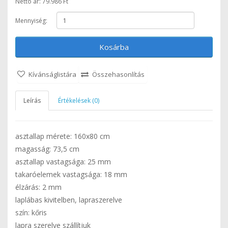
Nettó ár: 79.986 Ft
Mennyiség:
Kosárba
Kívánságlistára
Összehasonlítás
Leírás
Értékelések (0)
asztallap mérete: 160x80 cm
magasság: 73,5 cm
asztallap vastagsága: 25 mm
takaróelemek vastagsága: 18 mm
élzárás: 2 mm
laplábas kivitelben, lapraszerelve
szín: kőris
lapra szerelve szállítjuk