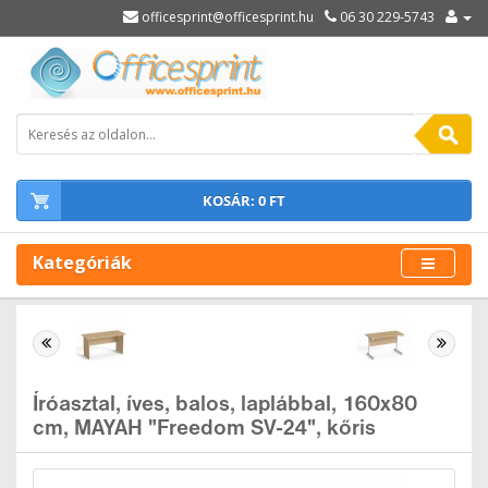
officesprint@officesprint.hu
06 30 229-5743
KOSÁR: 0 FT
Kategóriák
Íróasztal, íves, balos, laplábbal, 160x80
cm, MAYAH "Freedom SV-24", kőris