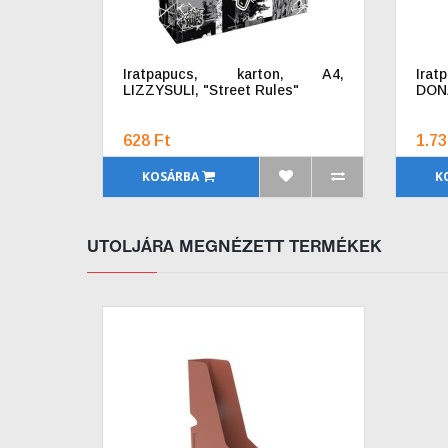
Iratpapucs, karton, A4,
Ira
LIZZYSULI, "Street Rules"
DONA
628 Ft
1.73
KOSÁRBA
K
UTOLJÁRA MEGNÉZETT TERMÉKEK