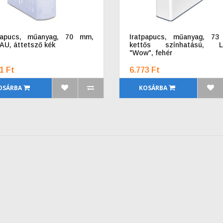
tpapucs, műanyag, 70 mm,
Iratpapucs, műanyag, 73
U, áttetsző kék
kettős színhatású, L
"Wow", fehér
1 Ft
6.773 Ft
OSÁRBA
KOSÁRBA