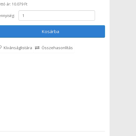
ttó ár: 10.079 Ft
nnyiség:
Kosárba
Kívánságlistára
Összehasonlítás