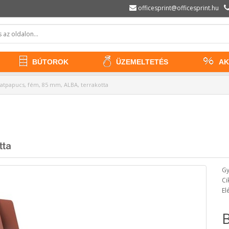
officesprint@officesprint.hu
BÚTOROK
ÜZEMELTETÉS
AK
ratpapucs, fém, 85 mm, ALBA, terrakotta
tta
Gy
Ci
El
B