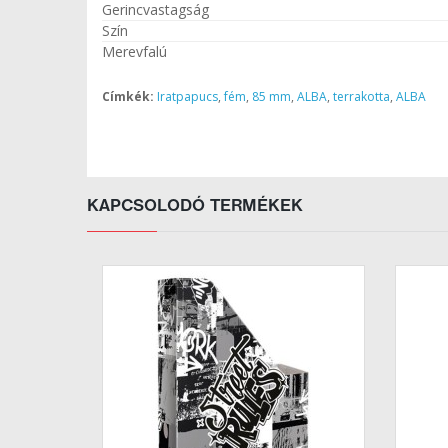
Gerincvastagság
Szín
Merevfalú
Címkék:
Iratpapucs
,
fém
,
85 mm
,
ALBA
,
terrakotta
,
ALBA
KAPCSOLODÓ TERMÉKEK