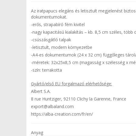
Az iratpapucs elegáns és letisztult megjelenést bizto
dokumentumokat.
-erős, strapabíró fém kivitel
-nagy kapacitású kialakítás – kb. 8,5 cm széles, töb
-csúszásgátló talpak
-letisztult, modern környezetbe
-A4-es dokumentumok (24 x 32 cm) függőleges táro
-méretek: 32x25x8,5 cm (magasság x szélesség x mé
-szín: terrakotta
Gyártó/első EU forgalmazó elérhetősége:
Albert S.A.
8 rue Huntziger, 92110 Clichy la Garenne, France
export@albaland.com
https://alba-creation.com/fr/en/
Anyag