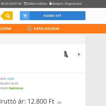
06 30 229-5743
Elállás indítása
Belépés / Regisztráció
KOSÁR: 0 FT
CIÓINK
KATALÓGUSOK
ártó:
ALBA
kkszám: IAL39
érhető:
Raktáron
ruttó ár: 12.800 Ft
/db