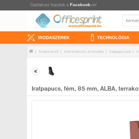
Csatlakozz hozzánk a
Facebook
-on!
IRODASZEREK
TECHNOLÓGIA
Irodaszerek
Iratrendezés, archiválás
Iratpapucsok
I
Iratpapucs, fém, 85 mm, ALBA, terrako