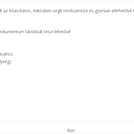
sít az íróasztalon, miközben segít rendszerezni és gyorsan elérhetővé
b dokumentum tárolását teszi lehetővé
lásához
lység)
fém