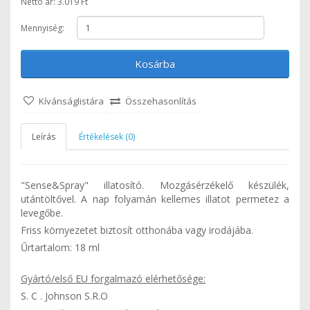
Nettó ár: 3.019 Ft
Mennyiség:
Kosárba
Kívánságlistára
Összehasonlítás
Leírás
Értékelések (0)
"Sense&Spray" illatosító. Mozgásérzékelő készülék,
utántöltővel. A nap folyamán kellemes illatot permetez a
levegőbe.
Friss környezetet biztosít otthonába vagy irodájába.
Űrtartalom: 18 ml
Gyártó/első EU forgalmazó elérhetősége:
S. C . Johnson S.R.O