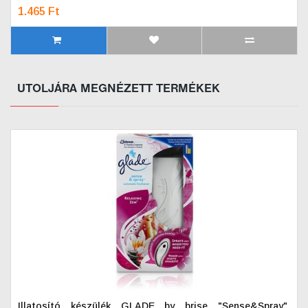
1.465 Ft
UTOLJÁRA MEGNÉZETT TERMÉKEK
Illatosító készülék GLADE by brise "Sense&Spray",