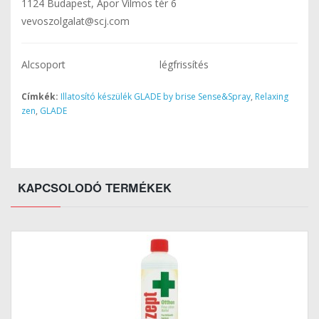
1124 Budapest, Apor Vilmos tér 6
vevoszolgalat@scj.com
Alcsoport
légfrissítés
Címkék:
Illatosító készülék GLADE by brise Sense&Spray
,
Relaxing
zen
,
GLADE
KAPCSOLODÓ TERMÉKEK