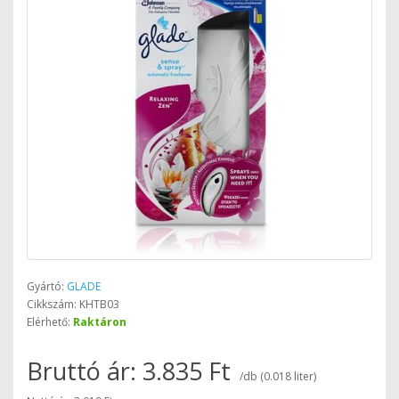
Gyártó:
GLADE
Cikkszám: KHTB03
Elérhető:
Raktáron
Bruttó ár: 3.835 Ft
/db (0.018 liter)