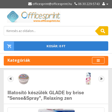
officesprint@officesprint.hu
06 30 229-5743
KOSÁR: 0 FT
Kategóriák
Illatosító készülék GLADE by brise
"Sense&Spray", Relaxing zen