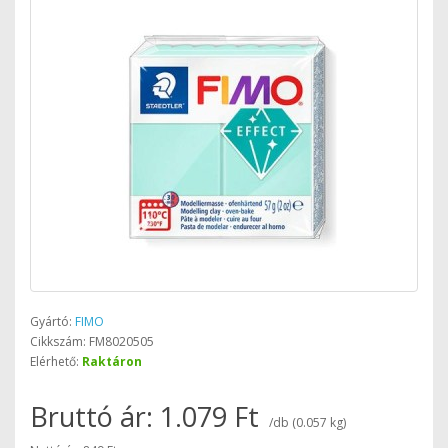
Gyártó:
FIMO
Cikkszám: FM8020505
Elérhető:
Raktáron
Bruttó ár: 1.079 Ft
/db (0.057 kg)