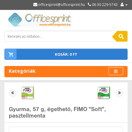
officesprint@officesprint.hu
06 30 229-5743
KOSÁR: 0 FT
Kategóriák
Gyurma, 57 g, égethető, FIMO "Soft",
pasztellmenta