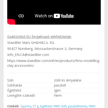
Gyártó/első EU forgalmazó elérhetősége:
Staedtler Mars GmbH&Co. KG
90427 Nürnberg, Moosackerstrasse 3, Germany
Info_EN.CA@staedtler.com
https://www.staedtler.com/intl/en/products/fimo-modelling-
clay-accessories/
Szín
zöld és árnyalatai
Színhatás
pasztell
Égethető
Igen
Levegőre száradó
Nem
Címkék:
Gyurma
,
57 g
,
égethető
,
FIMO Soft
,
pasztellmenta
,
FIMO